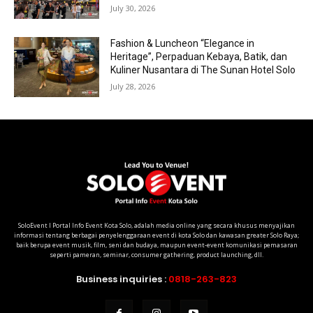
July 30, 2026
Fashion & Luncheon “Elegance in
Heritage”, Perpaduan Kebaya, Batik, dan
Kuliner Nusantara di The Sunan Hotel Solo
July 28, 2026
SoloEvent I Portal Info Event Kota Solo, adalah media online yang secara khusus menyajikan
informasi tentang berbagai penyelenggaraan event di kota Solo dan kawasan greater Solo Raya;
baik berupa event musik, film, seni dan budaya, maupun event-event komunikasi pemasaran
seperti pameran, seminar, consumer gathering, product launching, dll.
Business inquiries :
0818-263-823