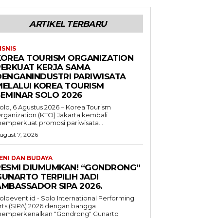
ARTIKEL TERBARU
ISNIS
KOREA TOURISM ORGANIZATION
PERKUAT KERJA SAMA
DENGANINDUSTRI PARIWISATA
MELALUI KOREA TOURISM
SEMINAR SOLO 2026
olo, 6 Agustus 2026 – Korea Tourism
rganization (KTO) Jakarta kembali
emperkuat promosi pariwisata...
ugust 7, 2026
ENI DAN BUDAYA
RESMI DIUMUMKAN! “GONDRONG”
GUNARTO TERPILIH JADI
AMBASSADOR SIPA 2026.
oloevent.id - Solo International Performing
rts (SIPA) 2026 dengan bangga
emperkenalkan "Gondrong" Gunarto