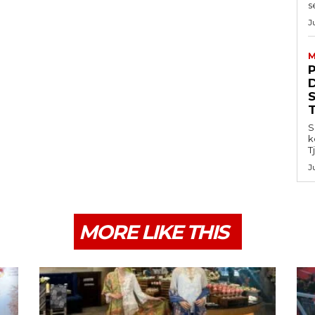
s
J
M
S
k
T
J
MORE LIKE THIS