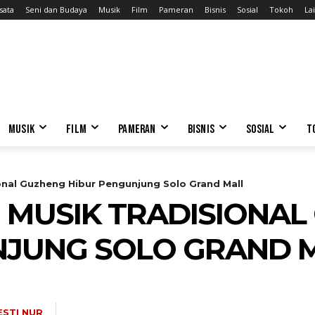
sata
Seni dan Budaya
Musik
Film
Pameran
Bisnis
Sosial
Tokoh
Lai
MUSIK
FILM
PAMERAN
BISNIS
SOSIAL
T
onal Guzheng Hibur Pengunjung Solo Grand Mall
 MUSIK TRADISIONAL
NJUNG SOLO GRAND 
ESTI NUR