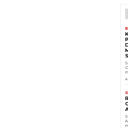
B
S
O
m
A
S
S
A
m