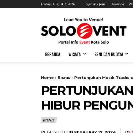
Friday, August 7, 2026
Sign in / Join
Beranda
Wi
BERANDA
WISATA
SENI DAN BUDAYA
Home
Bisnis
Pertunjukan Musik Tradisi
PERTUNJUKAN
HIBUR PENGU
BISNIS
PUBLISHED ON
BY
FEBRUARY 17, 2024