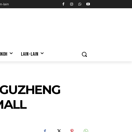
n-lain
OKOH
LAIN-LAIN
 GUZHENG
MALL