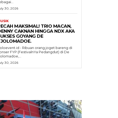
ebagai...
uly 30, 2026
USIK
PECAH MAKSIMAL! TRIO MACAN,
DENNY CAKNAN HINGGA NDX AKA
SUKSES GOYANG DE
TJOLOMADOE.
oloevent.id - Ribuan orang joget bareng di
onser FYP (FestivalnYa Pedangdut) di De
jolomadoe,...
uly 30, 2026