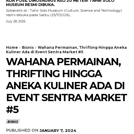
ADA FOSIL DINOSAURUS ASLI 20 METER! TAHIR SOLO
MUSEUM RESMI DIBUKA.
Soloevent.id - Tahir Solo Museum (Culture, Science and Technology)
resmi dibuka pada Sabtu (25/7/2026)...
July 28, 2026