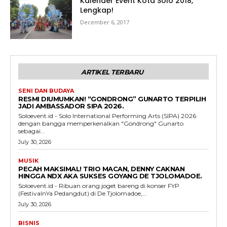
Kalender Event Kota Solo 2018,
Lengkap!
December 6, 2017
ARTIKEL TERBARU
SENI DAN BUDAYA
RESMI DIUMUMKAN! “GONDRONG” GUNARTO TERPILIH
JADI AMBASSADOR SIPA 2026.
Soloevent.id - Solo International Performing Arts (SIPA) 2026
dengan bangga memperkenalkan "Gondrong" Gunarto
sebagai...
July 30, 2026
MUSIK
PECAH MAKSIMAL! TRIO MACAN, DENNY CAKNAN
HINGGA NDX AKA SUKSES GOYANG DE TJOLOMADOE.
Soloevent.id - Ribuan orang joget bareng di konser FYP
(FestivalnYa Pedangdut) di De Tjolomadoe,...
July 30, 2026
BISNIS