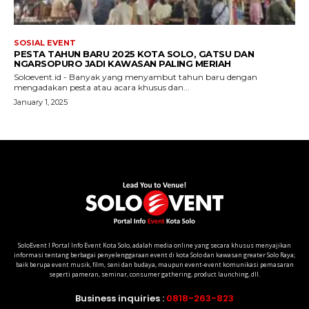
SoloEvent I Portal Info Event Kota Solo, adalah media online yang secara khusus menyajikan
informasi tentang berbagai penyelenggaraan event di kota Solo dan kawasan greater Solo Raya;
baik berupa event musik, film, seni dan budaya, maupun event-event komunikasi pemasaran
seperti pameran, seminar, consumer gathering, product launching, dll.
Business inquiries :
0818-263-823