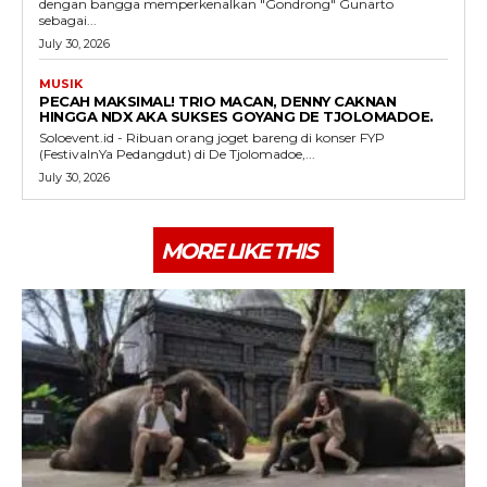
dengan bangga memperkenalkan "Gondrong" Gunarto
sebagai...
July 30, 2026
MUSIK
PECAH MAKSIMAL! TRIO MACAN, DENNY CAKNAN
HINGGA NDX AKA SUKSES GOYANG DE TJOLOMADOE.
Soloevent.id - Ribuan orang joget bareng di konser FYP
(FestivalnYa Pedangdut) di De Tjolomadoe,...
July 30, 2026
MORE LIKE THIS