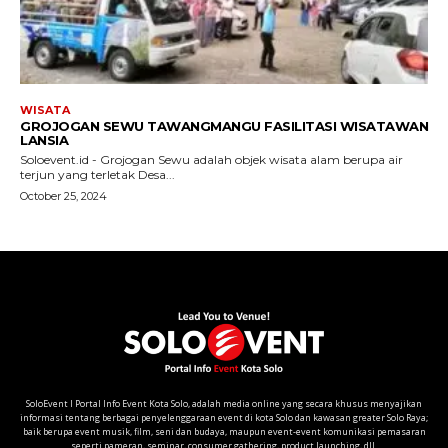
SoloEvent I Portal Info Event Kota Solo, adalah media online yang secara khusus menyajikan
informasi tentang berbagai penyelenggaraan event di kota Solo dan kawasan greater Solo Raya;
baik berupa event musik, film, seni dan budaya, maupun event-event komunikasi pemasaran
seperti pameran, seminar, consumer gathering, product launching, dll.