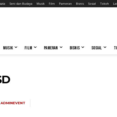
sata
Seni dan Budaya
Musik
Film
Pameran
Bisnis
Sosial
Tokoh
Lai
MUSIK
FILM
PAMERAN
BISNIS
SOSIAL
T
SD
ADMINEVENT