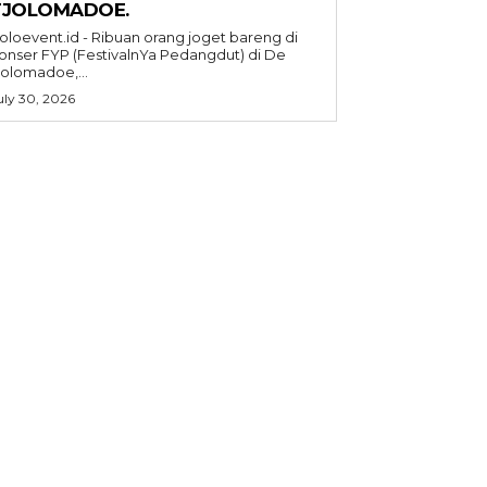
TJOLOMADOE.
oloevent.id - Ribuan orang joget bareng di
onser FYP (FestivalnYa Pedangdut) di De
jolomadoe,...
uly 30, 2026