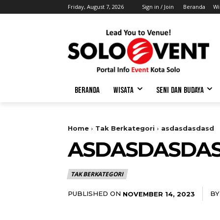
Friday, August 7, 2026
Sign in / Join
Beranda
Wi
BERANDA
WISATA
SENI DAN BUDAYA
Home
Tak Berkategori
asdasdasdasd
ASDASDASDA
TAK BERKATEGORI
PUBLISHED ON
BY
NOVEMBER 14, 2023