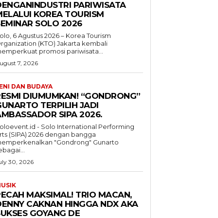
DENGANINDUSTRI PARIWISATA
MELALUI KOREA TOURISM
SEMINAR SOLO 2026
olo, 6 Agustus 2026 – Korea Tourism
rganization (KTO) Jakarta kembali
emperkuat promosi pariwisata...
ugust 7, 2026
ENI DAN BUDAYA
RESMI DIUMUMKAN! “GONDRONG”
GUNARTO TERPILIH JADI
AMBASSADOR SIPA 2026.
oloevent.id - Solo International Performing
rts (SIPA) 2026 dengan bangga
emperkenalkan "Gondrong" Gunarto
ebagai...
uly 30, 2026
USIK
PECAH MAKSIMAL! TRIO MACAN,
DENNY CAKNAN HINGGA NDX AKA
SUKSES GOYANG DE