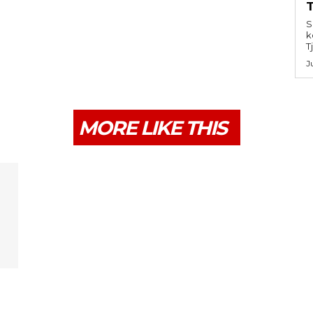
S
k
T
J
MORE LIKE THIS