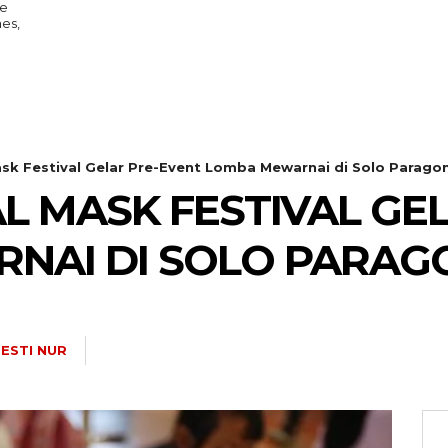
re
nes,