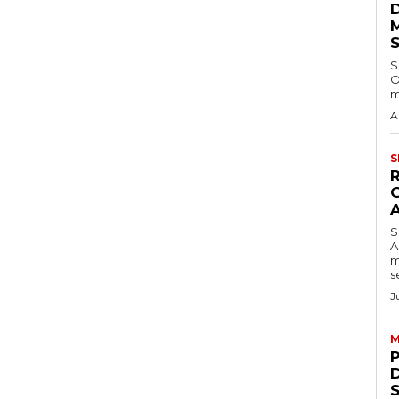
S
O
m
A
S
S
A
m
s
J
M