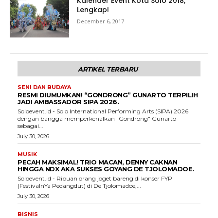
Kalender Event Kota Solo 2018,
Lengkap!
December 6, 2017
ARTIKEL TERBARU
SENI DAN BUDAYA
RESMI DIUMUMKAN! “GONDRONG” GUNARTO TERPILIH
JADI AMBASSADOR SIPA 2026.
Soloevent.id - Solo International Performing Arts (SIPA) 2026
dengan bangga memperkenalkan "Gondrong" Gunarto
sebagai...
July 30, 2026
MUSIK
PECAH MAKSIMAL! TRIO MACAN, DENNY CAKNAN
HINGGA NDX AKA SUKSES GOYANG DE TJOLOMADOE.
Soloevent.id - Ribuan orang joget bareng di konser FYP
(FestivalnYa Pedangdut) di De Tjolomadoe,...
July 30, 2026
BISNIS