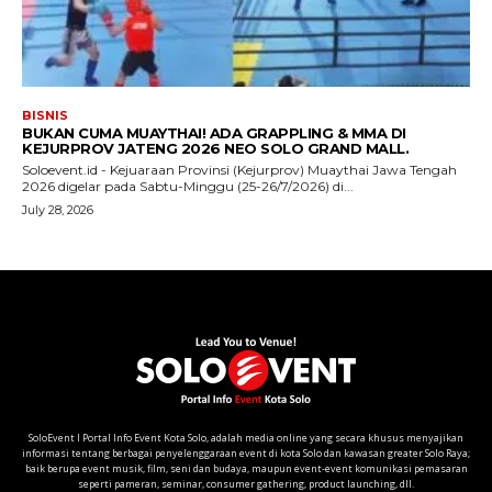
SoloEvent I Portal Info Event Kota Solo, adalah media online yang secara khusus menyajikan
informasi tentang berbagai penyelenggaraan event di kota Solo dan kawasan greater Solo Raya;
baik berupa event musik, film, seni dan budaya, maupun event-event komunikasi pemasaran
seperti pameran, seminar, consumer gathering, product launching, dll.