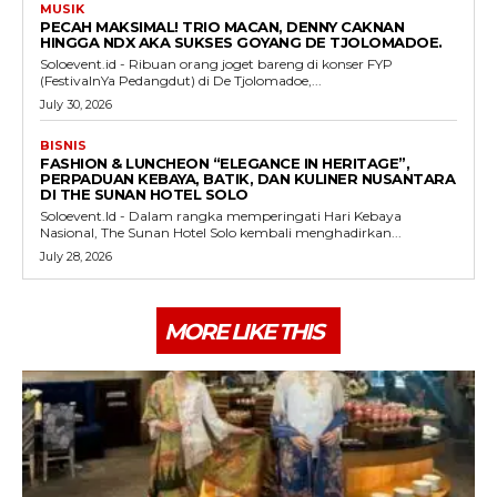
MUSIK
PECAH MAKSIMAL! TRIO MACAN, DENNY CAKNAN
HINGGA NDX AKA SUKSES GOYANG DE TJOLOMADOE.
Soloevent.id - Ribuan orang joget bareng di konser FYP
(FestivalnYa Pedangdut) di De Tjolomadoe,...
July 30, 2026
BISNIS
FASHION & LUNCHEON “ELEGANCE IN HERITAGE”,
PERPADUAN KEBAYA, BATIK, DAN KULINER NUSANTARA
DI THE SUNAN HOTEL SOLO
Soloevent.Id - Dalam rangka memperingati Hari Kebaya
Nasional, The Sunan Hotel Solo kembali menghadirkan...
July 28, 2026
MORE LIKE THIS