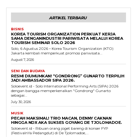
ARTIKEL TERBARU
BISNIS
KOREA TOURISM ORGANIZATION PERKUAT KERJA
SAMA DENGANINDUSTRI PARIWISATA MELALUI KOREA
TOURISM SEMINAR SOLO 2026
Solo, 6 Agustus 2026 – Korea Tourism Organization (KTO)
Jakarta kembali memperkuat promosi pariwisata...
August 7, 2026
SENI DAN BUDAYA
RESMI DIUMUMKAN! “GONDRONG” GUNARTO TERPILIH
JADI AMBASSADOR SIPA 2026.
Soloevent.id - Solo International Performing Arts (SIPA) 2026
dengan bangga memperkenalkan "Gondrong" Gunarto
sebagai...
July 30, 2026
MUSIK
PECAH MAKSIMAL! TRIO MACAN, DENNY CAKNAN
HINGGA NDX AKA SUKSES GOYANG DE TJOLOMADOE.
Soloevent.id - Ribuan orang joget bareng di konser FYP
(FestivalnYa Pedangdut) di De Tjolomadoe,...