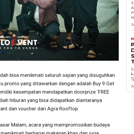
S
A
m
s
J
M
S
k
dah bisa menikmati seluruh sajian yang disuguhkan
T
 itu promo yang ditawarkan dengan adalah Buy 9 Get
J
memiliki kesempatan mendapatkan doorprize ‘FREE
iah hiburan yang bisa didapatkan diantaranya
rant dan voucher dari Agra Rooftop.
Pasar Malam, acara yang mempromosikan budaya
t menikmati berbagai makanan khas dan juga