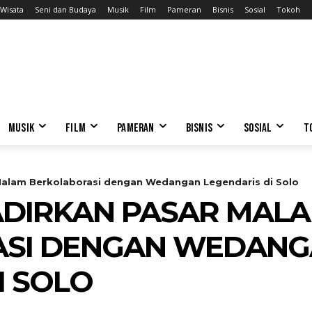
Wisata
Seni dan Budaya
Musik
Film
Pameran
Bisnis
Sosial
Tokoh
MUSIK
FILM
PAMERAN
BISNIS
SOSIAL
T
 Malam Berkolaborasi dengan Wedangan Legendaris di Solo
ADIRKAN PASAR MAL
SI DENGAN WEDAN
I SOLO