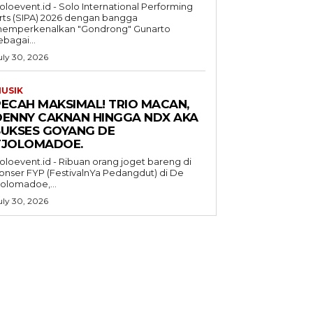
oloevent.id - Solo International Performing
rts (SIPA) 2026 dengan bangga
emperkenalkan "Gondrong" Gunarto
ebagai...
uly 30, 2026
USIK
PECAH MAKSIMAL! TRIO MACAN,
DENNY CAKNAN HINGGA NDX AKA
SUKSES GOYANG DE
TJOLOMADOE.
oloevent.id - Ribuan orang joget bareng di
onser FYP (FestivalnYa Pedangdut) di De
jolomadoe,...
uly 30, 2026