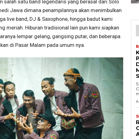
n salah satu band legendaris yang berasal dari Solo
medi Jawa dimana penampilannya akan menimbulkan
juga live band, DJ & Saxophone, hingga badut kami
g meriah. Hiburan tradisional lain pun kami siapkan
ranya lempar gelang, gangsing putar, dan beberapa
mukan di Pasar Malam pada umum nya.
B
S
O
m
A
S