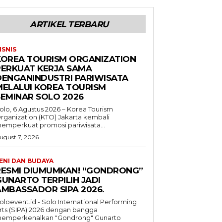
ARTIKEL TERBARU
ISNIS
KOREA TOURISM ORGANIZATION
PERKUAT KERJA SAMA
DENGANINDUSTRI PARIWISATA
MELALUI KOREA TOURISM
SEMINAR SOLO 2026
olo, 6 Agustus 2026 – Korea Tourism
rganization (KTO) Jakarta kembali
emperkuat promosi pariwisata...
ugust 7, 2026
ENI DAN BUDAYA
RESMI DIUMUMKAN! “GONDRONG”
GUNARTO TERPILIH JADI
AMBASSADOR SIPA 2026.
oloevent.id - Solo International Performing
rts (SIPA) 2026 dengan bangga
emperkenalkan "Gondrong" Gunarto