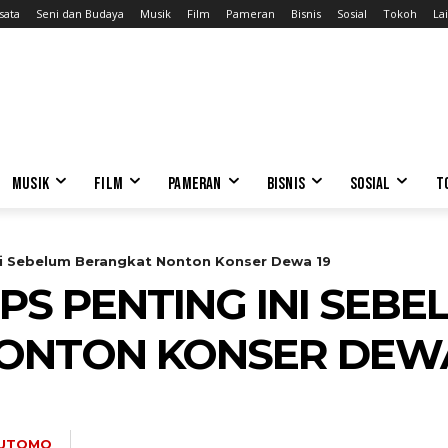
sata
Seni dan Budaya
Musik
Film
Pameran
Bisnis
Sosial
Tokoh
Lai
MUSIK
FILM
PAMERAN
BISNIS
SOSIAL
T
ni Sebelum Berangkat Nonton Konser Dewa 19
PS PENTING INI SEBE
ONTON KONSER DEWA
 UTOMO