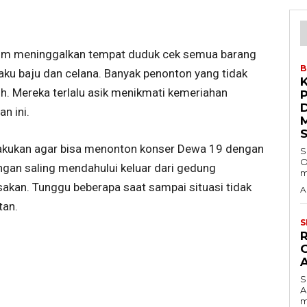
lum meninggalkan tempat duduk cek semua barang
B
ku baju dan celana. Banyak penonton yang tidak
h. Mereka terlalu asik menikmati kemeriahan
n ini.
dilakukan agar bisa menonton konser Dewa 19 dengan
S
O
gan saling mendahului keluar dari gedung
m
sakan. Tunggu beberapa saat sampai situasi tidak
A
tan.
S
S
A
m