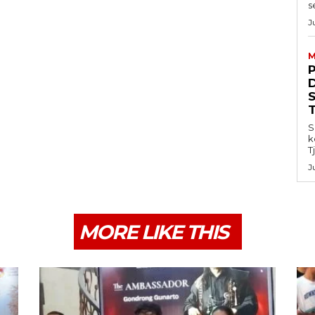
s
J
M
S
k
T
J
MORE LIKE THIS