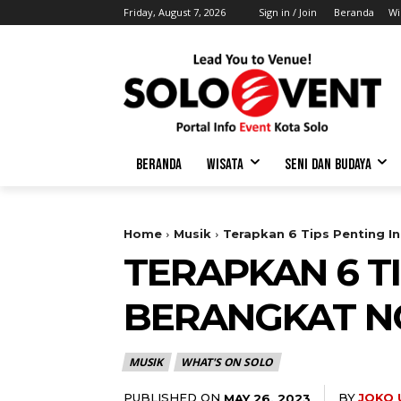
Friday, August 7, 2026
Sign in / Join
Beranda
Wi
BERANDA
WISATA
SENI DAN BUDAYA
Home
Musik
Terapkan 6 Tips Penting I
TERAPKAN 6 TI
BERANGKAT N
MUSIK
WHAT'S ON SOLO
PUBLISHED ON
BY
JOKO
MAY 26, 2023