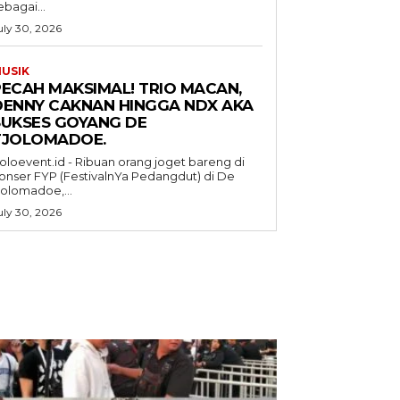
ebagai...
uly 30, 2026
USIK
PECAH MAKSIMAL! TRIO MACAN,
DENNY CAKNAN HINGGA NDX AKA
SUKSES GOYANG DE
TJOLOMADOE.
oloevent.id - Ribuan orang joget bareng di
onser FYP (FestivalnYa Pedangdut) di De
jolomadoe,...
uly 30, 2026