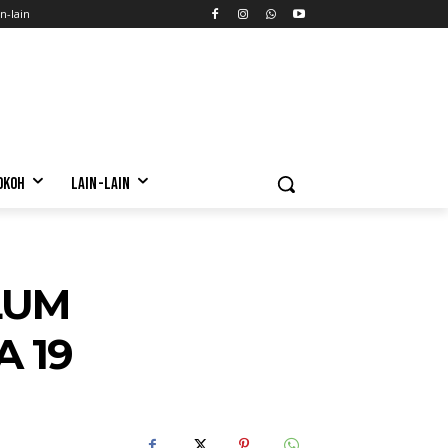
n-lain
OKOH
LAIN-LAIN
LUM
 19