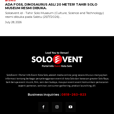
SoloEvent I Portal Info Event Kota Solo, adalah media online yang secara khusus menyajikan
informasi tentang berbagai penyelenggaraan event di kota Solo dan kawasan greater Solo Raya;
baik berupa event musik, film, seni dan budaya, maupun event-event komunikasi pemasaran
seperti pameran, seminar, consumer gathering, product launching, dll.
Business inquiries :
0818-263-823