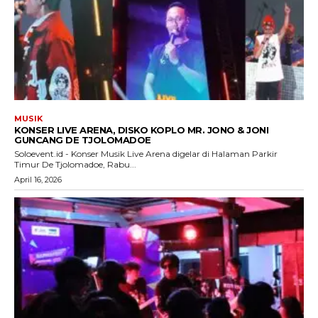
MUSIK
KONSER LIVE ARENA, DISKO KOPLO MR. JONO & JONI
GUNCANG DE TJOLOMADOE
Soloevent.id - Konser Musik Live Arena digelar di Halaman Parkir
Timur De Tjolomadoe, Rabu...
April 16, 2026