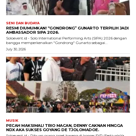
SENI DAN BUDAYA
RESMI DIUMUMKAN! “GONDRONG” GUNARTO TERPILIH JADI
AMBASSADOR SIPA 2026.
Soloevent.id - Solo International Performing Arts (SIPA) 2026 dengan
bangga memperkenalkan "Gondrong" Gunarto sebagai...
July 30, 2026
MUSIK
PECAH MAKSIMAL! TRIO MACAN, DENNY CAKNAN HINGGA
NDX AKA SUKSES GOYANG DE TJOLOMADOE.
Soloevent.id - Ribuan orang joget bareng di konser FYP (FestivalnYa