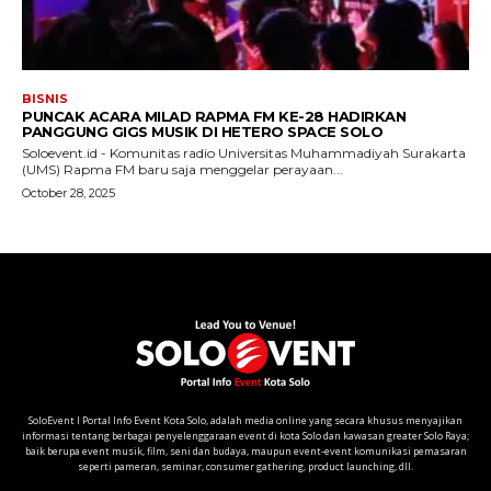
SoloEvent I Portal Info Event Kota Solo, adalah media online yang secara khusus menyajikan
informasi tentang berbagai penyelenggaraan event di kota Solo dan kawasan greater Solo Raya;
baik berupa event musik, film, seni dan budaya, maupun event-event komunikasi pemasaran
seperti pameran, seminar, consumer gathering, product launching, dll.