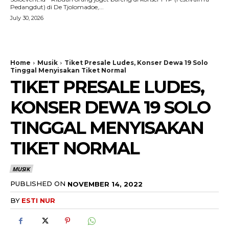
Pedangdut) di De Tjolomadoe,...
July 30, 2026