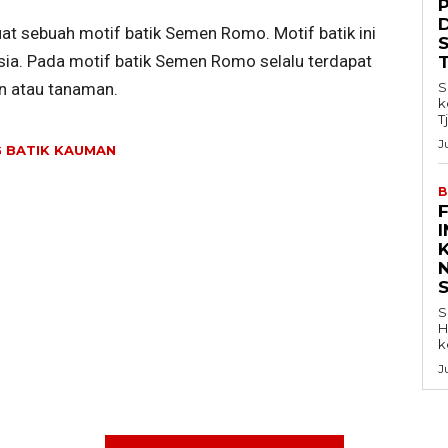
t sebuah motif batik Semen Romo. Motif batik ini
sia. Pada motif batik Semen Romo selalu terdapat
S
 atau tanaman.
k
T
J
 BATIK KAUMAN
B
K
S
H
k
J