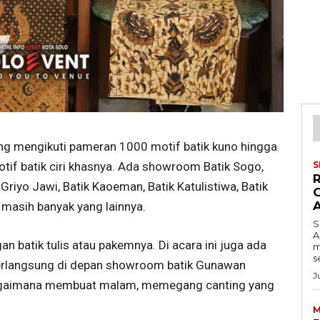
ng mengikuti pameran 1000 motif batik kuno hingga
S
if batik ciri khasnya. Ada showroom Batik Sogo,
Griyo Jawi, Batik Kaoeman, Batik Katulistiwa, Batik
masih banyak yang lainnya.
S
A
atik tulis atau pakemnya. Di acara ini juga ada
m
s
 berlangsung di depan showroom batik Gunawan
J
agaimana membuat malam, memegang canting yang
M