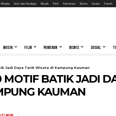
Wisata
Seni dan Budaya
Musik
Film
Pameran
Bisnis
Sosial
Tokoh
MUSIK
FILM
PAMERAN
BISNIS
SOSIAL
T
tik Jadi Daya Tarik Wisata di Kampung Kauman
MOTIF BATIK JADI D
AMPUNG KAUMAN
STI NUR