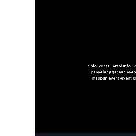
SoloEvent I Portal Info 
penyelenggaraan event 
maupun event-event ko