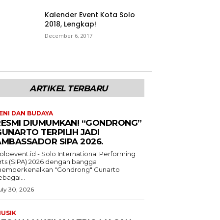
Kalender Event Kota Solo
2018, Lengkap!
December 6, 2017
ARTIKEL TERBARU
ENI DAN BUDAYA
RESMI DIUMUMKAN! “GONDRONG”
GUNARTO TERPILIH JADI
AMBASSADOR SIPA 2026.
oloevent.id - Solo International Performing
rts (SIPA) 2026 dengan bangga
emperkenalkan "Gondrong" Gunarto
ebagai...
uly 30, 2026
USIK