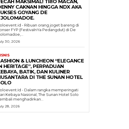
PECAH MAKSIMAL! TRIO MACAN,
DENNY CAKNAN HINGGA NDX AKA
SUKSES GOYANG DE
TJOLOMADOE.
oloevent.id - Ribuan orang joget bareng di
onser FYP (FestivalnYa Pedangdut) di De
jolomadoe,...
uly 30, 2026
ISNIS
FASHION & LUNCHEON “ELEGANCE
IN HERITAGE”, PERPADUAN
EBAYA, BATIK, DAN KULINER
NUSANTARA DI THE SUNAN HOTEL
SOLO
oloevent.Id - Dalam rangka memperingati
ari Kebaya Nasional, The Sunan Hotel Solo
embali menghadirkan...
uly 28, 2026