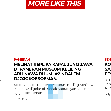
MORE LIKE THIS
PAMERAN
SEN
MELIHAT REPLIKA KAPAL JUNG JAWA
KO
DI PAMERAN MUSEUM KELILING
SA
ABHINAWA BHUMI #2 NDALEM
FE
DJOJOKOESOEMAN.
s
Sol
kemb
Soloevent.id - Pameran Museum Keliling Abhinawa
Alun
Bhumi #2 digelar di Rumah Kabudayan Ndalem
Djojokoesoeman,...
July
July 28, 2026