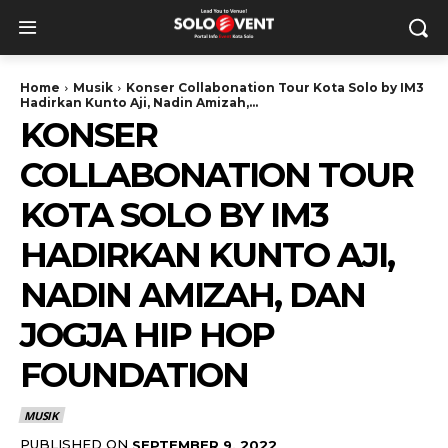
Home
Musik
Konser Collabonation Tour Kota Solo by IM3
Hadirkan Kunto Aji, Nadin Amizah,...
KONSER
COLLABONATION TOUR
KOTA SOLO BY IM3
HADIRKAN KUNTO AJI,
NADIN AMIZAH, DAN
JOGJA HIP HOP
FOUNDATION
MUSIK
PUBLISHED ON
SEPTEMBER 9, 2022