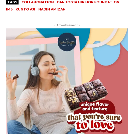
TAGS
COLLABONATION
DAN JOGJA HIP HOP FOUNDATION
IM3
KUNTO AJI
NADIN AMIZAH
- Advertisement -