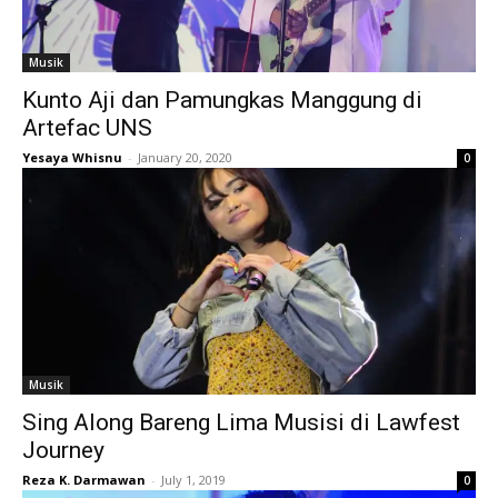
Musik
Kunto Aji dan Pamungkas Manggung di
Artefac UNS
Yesaya Whisnu
-
January 20, 2020
0
Musik
Sing Along Bareng Lima Musisi di Lawfest
Journey
Reza K. Darmawan
-
July 1, 2019
0