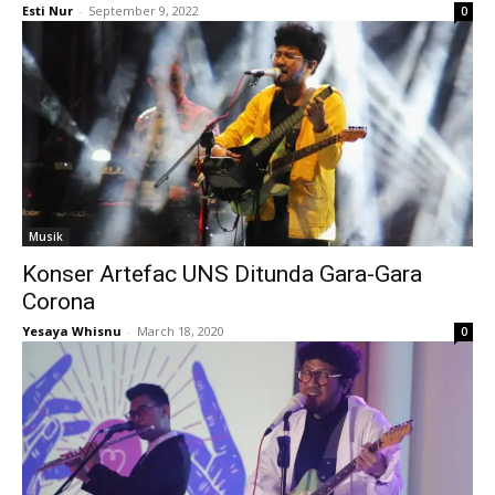
Esti Nur
-
September 9, 2022
0
Musik
Konser Artefac UNS Ditunda Gara-Gara
Corona
Yesaya Whisnu
-
March 18, 2020
0