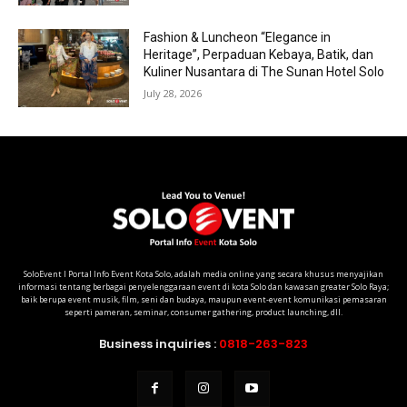
Fashion & Luncheon “Elegance in
Heritage”, Perpaduan Kebaya, Batik, dan
Kuliner Nusantara di The Sunan Hotel Solo
July 28, 2026
SoloEvent I Portal Info Event Kota Solo, adalah media online yang secara khusus menyajikan
informasi tentang berbagai penyelenggaraan event di kota Solo dan kawasan greater Solo Raya;
baik berupa event musik, film, seni dan budaya, maupun event-event komunikasi pemasaran
seperti pameran, seminar, consumer gathering, product launching, dll.
Business inquiries :
0818-263-823