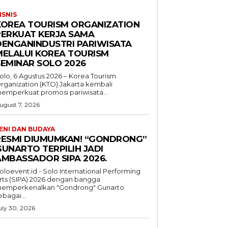
ISNIS
KOREA TOURISM ORGANIZATION
PERKUAT KERJA SAMA
DENGANINDUSTRI PARIWISATA
MELALUI KOREA TOURISM
SEMINAR SOLO 2026
olo, 6 Agustus 2026 – Korea Tourism
rganization (KTO) Jakarta kembali
emperkuat promosi pariwisata...
ugust 7, 2026
ENI DAN BUDAYA
RESMI DIUMUMKAN! “GONDRONG”
GUNARTO TERPILIH JADI
AMBASSADOR SIPA 2026.
oloevent.id - Solo International Performing
rts (SIPA) 2026 dengan bangga
emperkenalkan "Gondrong" Gunarto
ebagai...
uly 30, 2026