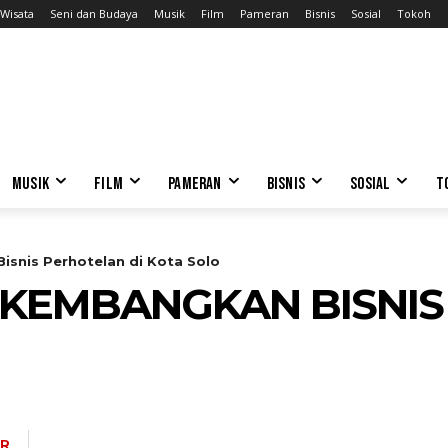
Wisata
Seni dan Budaya
Musik
Film
Pameran
Bisnis
Sosial
Tokoh
MUSIK
FILM
PAMERAN
BISNIS
SOSIAL
T
isnis Perhotelan di Kota Solo
 KEMBANGKAN BISNI
UR