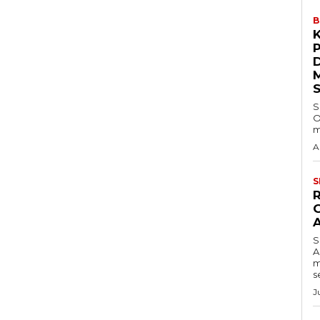
B
S
O
m
A
S
S
A
m
s
J