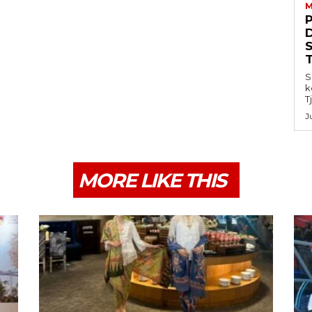
M
S
k
T
J
MORE LIKE THIS