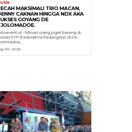
USIK
PECAH MAKSIMAL! TRIO MACAN,
DENNY CAKNAN HINGGA NDX AKA
SUKSES GOYANG DE
TJOLOMADOE.
oloevent.id - Ribuan orang joget bareng di
onser FYP (FestivalnYa Pedangdut) di De
jolomadoe,...
uly 30, 2026