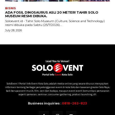
SoloEvent I Portal Info Event Kota Solo, adalah media online yang secara khusus menyajikan
informasi tentang berbagai penyelenggaraan event di kota Solo dan kawasan greater Solo Raya;
baik berupa event musik, film, seni dan budaya, maupun event-event komunikasi pemasaran
seperti pameran, seminar, consumer gathering, product launching, dll.
Business inquiries :
0818-263-823