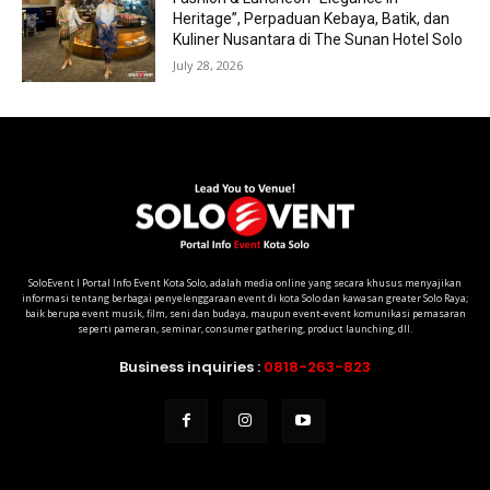
Heritage”, Perpaduan Kebaya, Batik, dan
Kuliner Nusantara di The Sunan Hotel Solo
July 28, 2026
SoloEvent I Portal Info Event Kota Solo, adalah media online yang secara khusus menyajikan
informasi tentang berbagai penyelenggaraan event di kota Solo dan kawasan greater Solo Raya;
baik berupa event musik, film, seni dan budaya, maupun event-event komunikasi pemasaran
seperti pameran, seminar, consumer gathering, product launching, dll.
Business inquiries :
0818-263-823