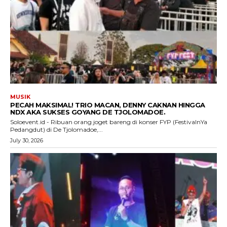
MUSIK
PECAH MAKSIMAL! TRIO MACAN, DENNY CAKNAN HINGGA
NDX AKA SUKSES GOYANG DE TJOLOMADOE.
Soloevent.id - Ribuan orang joget bareng di konser FYP (FestivalnYa
Pedangdut) di De Tjolomadoe,...
July 30, 2026