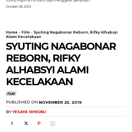
(UMS) Rapma FM baru saja menggelar perayaan...
October 28, 2025