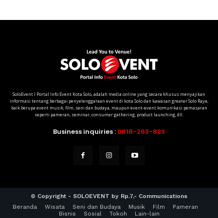
SoloEvent I Portal Info Event Kota Solo, adalah media online yang secara khusus menyajikan
informasi tentang berbagai penyelenggaraan event di kota Solo dan kawasan greater Solo Raya;
baik berupa event musik, film, seni dan budaya, maupun event-event komunikasi pemasaran
seperti pameran, seminar, consumer gathering, product launching, dll.
Business inquiries :
0818-263-823
© Copyright - SOLOEVENT by Rp.7,- Communications
Beranda
Wisata
Seni dan Budaya
Musik
Film
Pameran
Bisnis
Sosial
Tokoh
Lain-lain