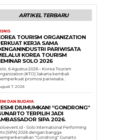
ARTIKEL TERBARU
ISNIS
KOREA TOURISM ORGANIZATION
PERKUAT KERJA SAMA
DENGANINDUSTRI PARIWISATA
MELALUI KOREA TOURISM
SEMINAR SOLO 2026
olo, 6 Agustus 2026 – Korea Tourism
rganization (KTO) Jakarta kembali
emperkuat promosi pariwisata...
ugust 7, 2026
ENI DAN BUDAYA
RESMI DIUMUMKAN! “GONDRONG”
GUNARTO TERPILIH JADI
AMBASSADOR SIPA 2026.
oloevent.id - Solo International Performing
rts (SIPA) 2026 dengan bangga
emperkenalkan "Gondrong" Gunarto