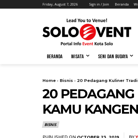
Friday, August 7, 2026
Sign in / Join
Beranda
Wi
BERANDA
WISATA
SENI DAN BUDAYA
Home
Bisnis
20 Pedagang Kuliner Tradi
20 PEDAGANG 
KAMU KANGEN
BISNIS
PUBLISHED ON
BY
OCTOBER 23, 2019