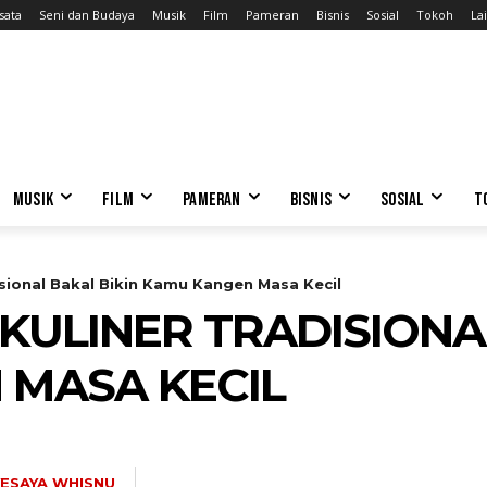
sata
Seni dan Budaya
Musik
Film
Pameran
Bisnis
Sosial
Tokoh
Lai
MUSIK
FILM
PAMERAN
BISNIS
SOSIAL
T
sional Bakal Bikin Kamu Kangen Masa Kecil
KULINER TRADISIONAL
 MASA KECIL
YESAYA WHISNU