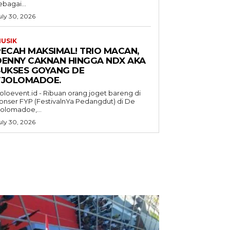
ebagai...
uly 30, 2026
USIK
PECAH MAKSIMAL! TRIO MACAN,
DENNY CAKNAN HINGGA NDX AKA
SUKSES GOYANG DE
TJOLOMADOE.
oloevent.id - Ribuan orang joget bareng di
onser FYP (FestivalnYa Pedangdut) di De
jolomadoe,...
uly 30, 2026