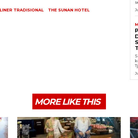
s
J
LINER TRADISIONAL
THE SUNAN HOTEL
M
S
k
T
J
MORE LIKE THIS