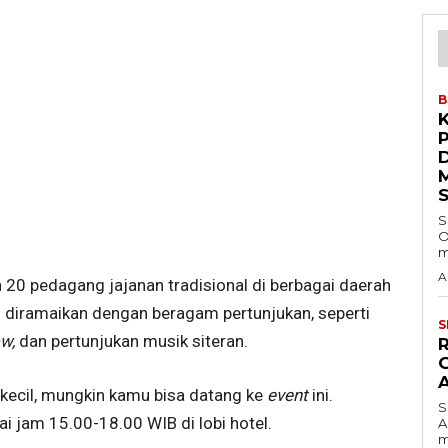
B
S
O
m
A
n 20 pedagang jajanan tradisional di berbagai daerah
an diramaikan dengan beragam pertunjukan, seperti
S
w,
dan pertunjukan musik siteran.
ecil, mungkin kamu bisa datang ke
event
ini.
S
i jam 15.00-18.00 WIB di lobi hotel.
A
m