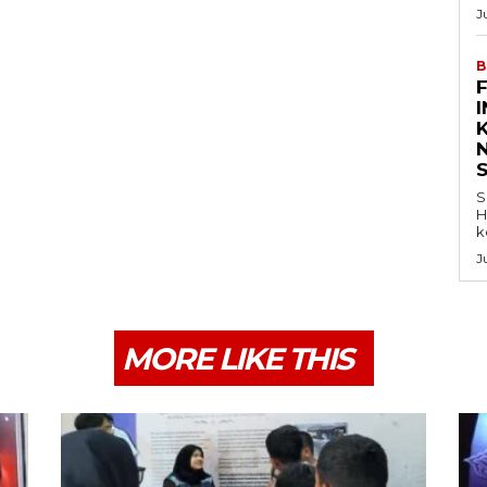
J
B
K
S
H
k
J
MORE LIKE THIS