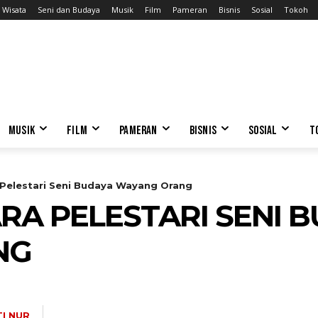
Wisata
Seni dan Budaya
Musik
Film
Pameran
Bisnis
Sosial
Tokoh
MUSIK
FILM
PAMERAN
BISNIS
SOSIAL
T
 Pelestari Seni Budaya Wayang Orang
RA PELESTARI SENI 
NG
TI NUR