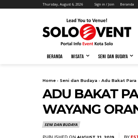
Thursday, August 6, 2026
Sign in / Join
Beranda
BERANDA
WISATA
SENI DAN BUDAYA
Home
Seni dan Budaya
Adu Bakat Para
ADU BAKAT PA
WAYANG ORA
SENI DAN BUDAYA
PUBLISHED ON
BY
ES
AUGUST 21, 2019