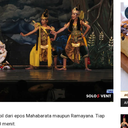
AR
mbil dari epos Mahabarata maupun Ramayana. Tiap
0 menit.