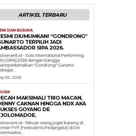
ARTIKEL TERBARU
ENI DAN BUDAYA
RESMI DIUMUMKAN! “GONDRONG”
GUNARTO TERPILIH JADI
AMBASSADOR SIPA 2026.
oloevent.id - Solo International Performing
rts (SIPA) 2026 dengan bangga
emperkenalkan "Gondrong" Gunarto
ebagai...
uly 30, 2026
USIK
PECAH MAKSIMAL! TRIO MACAN,
DENNY CAKNAN HINGGA NDX AKA
SUKSES GOYANG DE
TJOLOMADOE.
oloevent.id - Ribuan orang joget bareng di
onser FYP (FestivalnYa Pedangdut) di De
jolomadoe,...