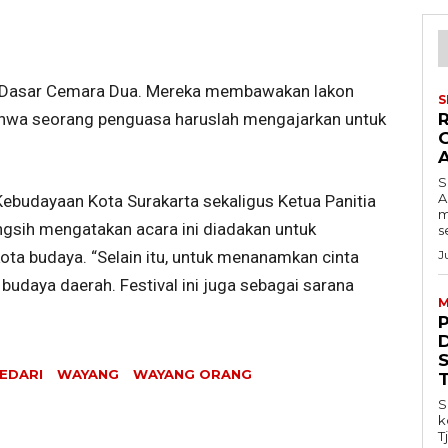
ah Dasar Cemara Dua. Mereka membawakan lakon
S
bahwa seorang penguasa haruslah mengajarkan untuk
S
A
Kebudayaan Kota Surakarta sekaligus Ketua Panitia
m
ngsih mengatakan acara ini diadakan untuk
s
J
ota budaya. “Selain itu, untuk menanamkan cinta
udaya daerah. Festival ini juga sebagai sarana
M
EDARI
WAYANG
WAYANG ORANG
S
k
T