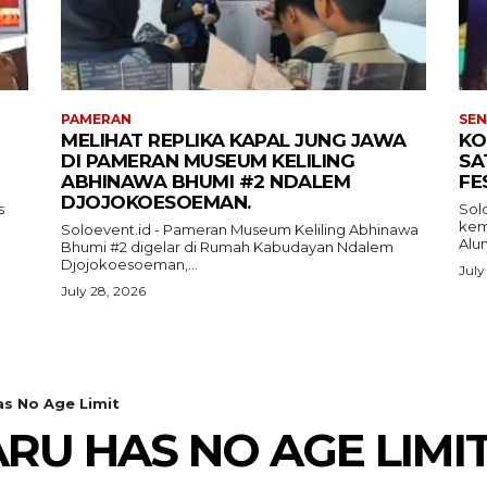
PAMERAN
SEN
MELIHAT REPLIKA KAPAL JUNG JAWA
KO
DI PAMERAN MUSEUM KELILING
SA
ABHINAWA BHUMI #2 NDALEM
FE
DJOJOKOESOEMAN.
s
Sol
kemb
Soloevent.id - Pameran Museum Keliling Abhinawa
Alun
Bhumi #2 digelar di Rumah Kabudayan Ndalem
Djojokoesoeman,...
July
July 28, 2026