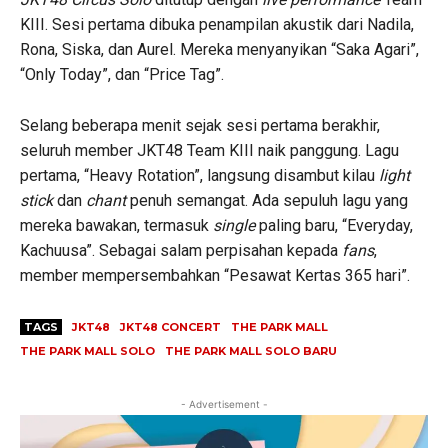
KIII. Sesi pertama dibuka penampilan akustik dari Nadila,
Rona, Siska, dan Aurel. Mereka menyanyikan “Saka Agari”,
“Only Today”, dan “Price Tag”.
Selang beberapa menit sejak sesi pertama berakhir,
seluruh member JKT48 Team KIII naik panggung. Lagu
pertama, “Heavy Rotation”, langsung disambut kilau
light
stick
dan
chant
penuh semangat. Ada sepuluh lagu yang
mereka bawakan, termasuk
single
paling baru, “Everyday,
Kachuusa”. Sebagai salam perpisahan kepada
fans
,
member mempersembahkan “Pesawat Kertas 365 hari”.
TAGS
JKT48
JKT48 CONCERT
THE PARK MALL
THE PARK MALL SOLO
THE PARK MALL SOLO BARU
- Advertisement -