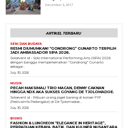
December 6, 2017
ARTIKEL TERBARU
SENI DAN BUDAYA
RESMI DIUMUMKAN! “GONDRONG” GUNARTO TERPILIH
JADI AMBASSADOR SIPA 2026.
Soloevent.id - Solo International Performing Arts (SIPA) 2026
dengan bangga memperkenalkan "Gondrong" Gunarto
sebagai...
July 30, 2026
MUSIK
PECAH MAKSIMAL! TRIO MACAN, DENNY CAKNAN
HINGGA NDX AKA SUKSES GOYANG DE TJOLOMADOE.
Soloevent.id - Ribuan orang joget bareng di konser FYP
(FestivalnYa Pedangdut) di De Tjolomadoe,...
July 30, 2026
BISNIS
FASHION & LUNCHEON “ELEGANCE IN HERITAGE”,
PERPADUAN KEBAYA, BATIK, DAN KULINER NUSANTARA