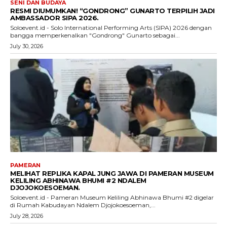
SENI DAN BUDAYA
RESMI DIUMUMKAN! “GONDRONG” GUNARTO TERPILIH JADI
AMBASSADOR SIPA 2026.
Soloevent.id - Solo International Performing Arts (SIPA) 2026 dengan
bangga memperkenalkan "Gondrong" Gunarto sebagai...
July 30, 2026
PAMERAN
MELIHAT REPLIKA KAPAL JUNG JAWA DI PAMERAN MUSEUM
KELILING ABHINAWA BHUMI #2 NDALEM
DJOJOKOESOEMAN.
Soloevent.id - Pameran Museum Keliling Abhinawa Bhumi #2 digelar
di Rumah Kabudayan Ndalem Djojokoesoeman,...
July 28, 2026