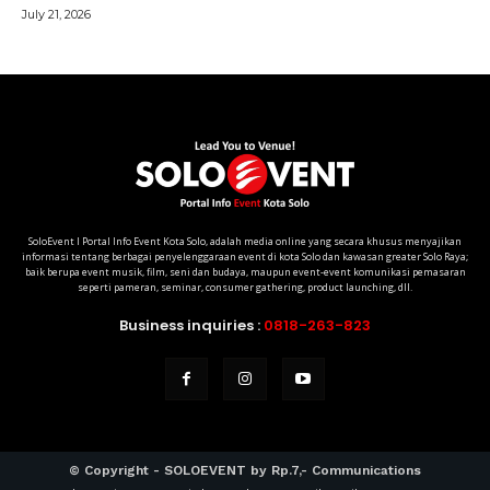
SoloEvent I Portal Info Event Kota Solo, adalah media online yang secara khusus menyajikan
informasi tentang berbagai penyelenggaraan event di kota Solo dan kawasan greater Solo Raya;
baik berupa event musik, film, seni dan budaya, maupun event-event komunikasi pemasaran
seperti pameran, seminar, consumer gathering, product launching, dll.
Business inquiries :
0818-263-823
© Copyright - SOLOEVENT by Rp.7,- Communications