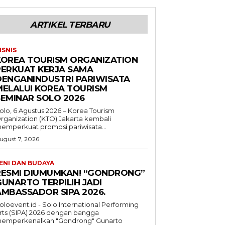
ARTIKEL TERBARU
ISNIS
KOREA TOURISM ORGANIZATION
PERKUAT KERJA SAMA
DENGANINDUSTRI PARIWISATA
MELALUI KOREA TOURISM
SEMINAR SOLO 2026
olo, 6 Agustus 2026 – Korea Tourism
rganization (KTO) Jakarta kembali
emperkuat promosi pariwisata...
ugust 7, 2026
ENI DAN BUDAYA
RESMI DIUMUMKAN! “GONDRONG”
GUNARTO TERPILIH JADI
AMBASSADOR SIPA 2026.
oloevent.id - Solo International Performing
rts (SIPA) 2026 dengan bangga
emperkenalkan "Gondrong" Gunarto