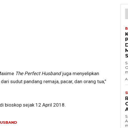
B
S
O
m
 Maxime
The Perfect Husband
juga menyelipkan
A
t dari sudut pandang remaja, pacar, dan orang tua,”
S
i bioskop sejak 12 April 2018.
S
A
HUSBAND
m