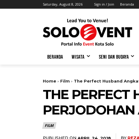
Saturday, August 8, 2026
Sign in / Join
Beranda
BERANDA
WISATA
SENI DAN BUDAYA
Home
Film
The Perfect Husband Angka
THE PERFECT
PERJODOHAN
FILM
PUBLISHED ON
BY
REZ
APRIL 24, 2018