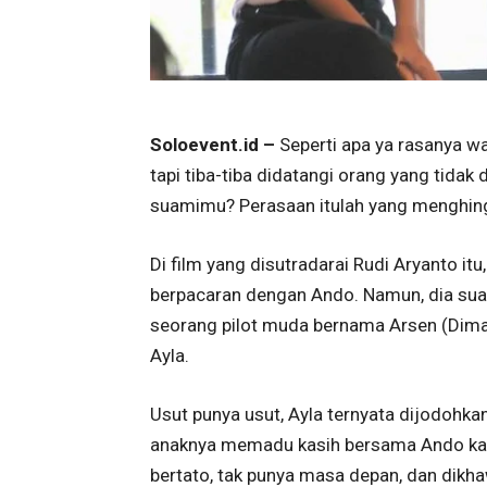
Soloevent.id –
Seperti apa ya rasanya w
tapi tiba-tiba didatangi orang yang tidak 
suamimu? Perasaan itulah yang menghing
Di film yang disutradarai Rudi Aryanto i
berpacaran dengan Ando. Namun, dia suat
seorang pilot muda bernama Arsen (Dim
Ayla.
Usut punya usut, Ayla ternyata dijodohka
anaknya memadu kasih bersama Ando kar
bertato, tak punya masa depan, dan dikh