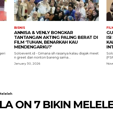
BISNIS
FIL
ANNISA & VENLY BONGKAR
GU
TANTANGAN AKTING PALING BERAT DI
IS
FILM ‘TUHAN, BENARKAH KAU
KA
MENDENGARKU?’
IN
eri
Soloevent.id - Gimana sih rasanya kalau diajak meet
Sol
n greet dan nonton bareng sama...
(FSR
January 30, 2026
Nove