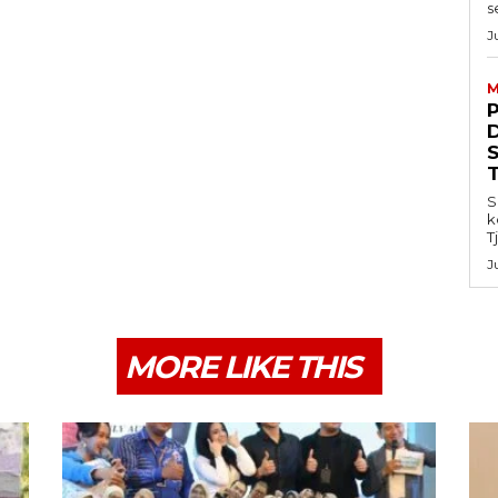
s
J
M
S
k
T
J
MORE LIKE THIS