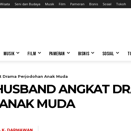
Wisata
Seni dan Budaya
Musik
Film
Pameran
Bisnis
Sosial
Tokoh
MUSIK
FILM
PAMERAN
BISNIS
SOSIAL
T
t Drama Perjodohan Anak Muda
 HUSBAND ANGKAT D
 ANAK MUDA
A K. DARMAWAN