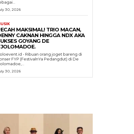
ebagai...
uly 30, 2026
USIK
PECAH MAKSIMAL! TRIO MACAN,
DENNY CAKNAN HINGGA NDX AKA
SUKSES GOYANG DE
TJOLOMADOE.
oloevent.id - Ribuan orang joget bareng di
onser FYP (FestivalnYa Pedangdut) di De
jolomadoe,...
uly 30, 2026