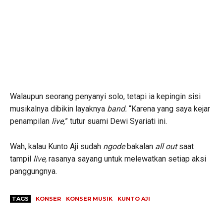
Walaupun seorang penyanyi solo, tetapi ia kepingin sisi
musikalnya dibikin layaknya
band.
“Karena yang saya kejar
penampilan
live,
” tutur suami Dewi Syariati ini.
Wah, kalau Kunto Aji sudah
ngode
bakalan
all out
saat
tampil
live,
rasanya sayang untuk melewatkan setiap aksi
panggungnya.
TAGS
KONSER
KONSER MUSIK
KUNTO AJI