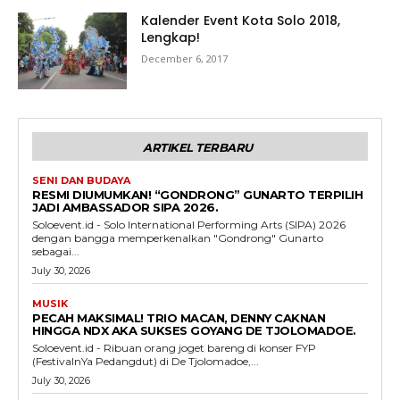
Kalender Event Kota Solo 2018,
Lengkap!
December 6, 2017
ARTIKEL TERBARU
SENI DAN BUDAYA
RESMI DIUMUMKAN! “GONDRONG” GUNARTO TERPILIH
JADI AMBASSADOR SIPA 2026.
Soloevent.id - Solo International Performing Arts (SIPA) 2026
dengan bangga memperkenalkan "Gondrong" Gunarto
sebagai...
July 30, 2026
MUSIK
PECAH MAKSIMAL! TRIO MACAN, DENNY CAKNAN
HINGGA NDX AKA SUKSES GOYANG DE TJOLOMADOE.
Soloevent.id - Ribuan orang joget bareng di konser FYP
(FestivalnYa Pedangdut) di De Tjolomadoe,...
July 30, 2026