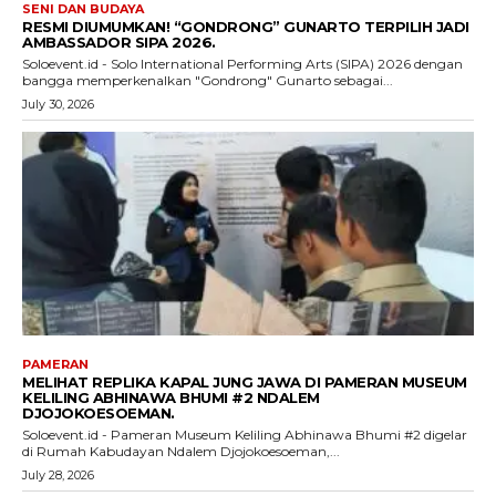
SENI DAN BUDAYA
RESMI DIUMUMKAN! “GONDRONG” GUNARTO TERPILIH JADI
AMBASSADOR SIPA 2026.
Soloevent.id - Solo International Performing Arts (SIPA) 2026 dengan
bangga memperkenalkan "Gondrong" Gunarto sebagai...
July 30, 2026
PAMERAN
MELIHAT REPLIKA KAPAL JUNG JAWA DI PAMERAN MUSEUM
KELILING ABHINAWA BHUMI #2 NDALEM
DJOJOKOESOEMAN.
Soloevent.id - Pameran Museum Keliling Abhinawa Bhumi #2 digelar
di Rumah Kabudayan Ndalem Djojokoesoeman,...
July 28, 2026