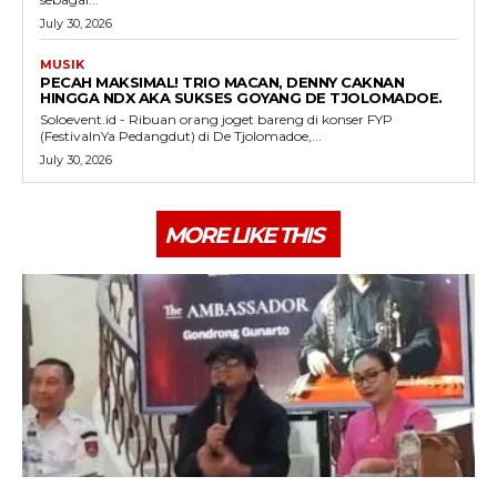
July 30, 2026
MUSIK
PECAH MAKSIMAL! TRIO MACAN, DENNY CAKNAN
HINGGA NDX AKA SUKSES GOYANG DE TJOLOMADOE.
Soloevent.id - Ribuan orang joget bareng di konser FYP
(FestivalnYa Pedangdut) di De Tjolomadoe,...
July 30, 2026
MORE LIKE THIS