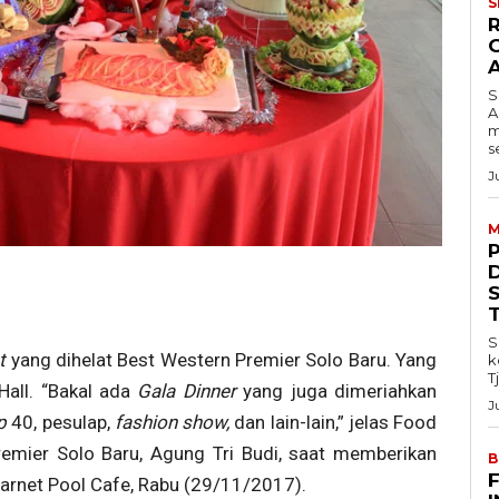
S
S
A
m
s
J
M
S
nt
yang dihelat Best Western Premier Solo Baru. Yang
k
T
Hall. “Bakal ada
Gala Dinner
yang juga dimeriahkan
J
op
40, pesulap,
fashion show,
dan lain-lain,” jelas Food
mier Solo Baru, Agung Tri Budi, saat memberikan
B
arnet Pool Cafe, Rabu (29/11/2017).