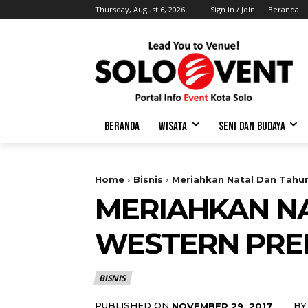
Thursday, August 6, 2026
Sign in / Join
Beranda
BERANDA
WISATA
SENI DAN BUDAYA
Home
Bisnis
Meriahkan Natal Dan Tahun
MERIAHKAN NA
WESTERN PREM
BISNIS
PUBLISHED ON
BY
NOVEMBER 29, 2017