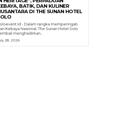
IN HERITAGE”, PERPADUAN
EBAYA, BATIK, DAN KULINER
NUSANTARA DI THE SUNAN HOTEL
SOLO
oloevent.Id - Dalam rangka memperingati
ari Kebaya Nasional, The Sunan Hotel Solo
embali menghadirkan...
uly 28, 2026