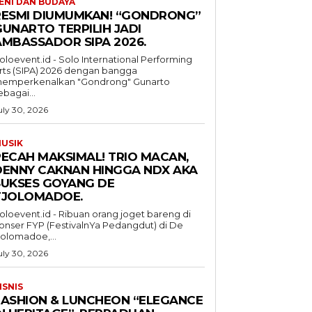
ENI DAN BUDAYA
RESMI DIUMUMKAN! “GONDRONG”
GUNARTO TERPILIH JADI
AMBASSADOR SIPA 2026.
oloevent.id - Solo International Performing
rts (SIPA) 2026 dengan bangga
emperkenalkan "Gondrong" Gunarto
ebagai...
uly 30, 2026
USIK
PECAH MAKSIMAL! TRIO MACAN,
DENNY CAKNAN HINGGA NDX AKA
SUKSES GOYANG DE
TJOLOMADOE.
oloevent.id - Ribuan orang joget bareng di
onser FYP (FestivalnYa Pedangdut) di De
jolomadoe,...
uly 30, 2026
ISNIS
FASHION & LUNCHEON “ELEGANCE