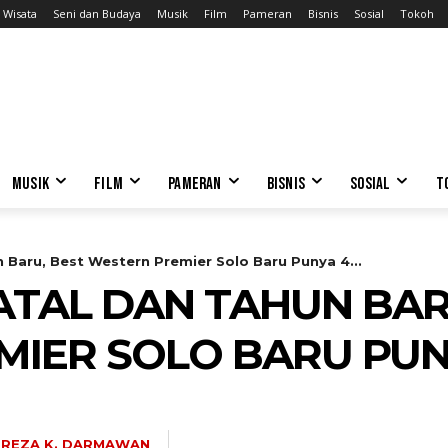
Wisata
Seni dan Budaya
Musik
Film
Pameran
Bisnis
Sosial
Tokoh
MUSIK
FILM
PAMERAN
BISNIS
SOSIAL
T
 Baru, Best Western Premier Solo Baru Punya 4...
TAL DAN TAHUN BAR
IER SOLO BARU PUN
REZA K. DARMAWAN