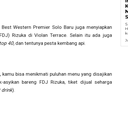
K
S
,
Best Western Premier Solo Baru juga menyiapkan
H
k
(FDJ) Rizuka di Violan Terrace. Selain itu ada juga
J
 top 40,
dan tentunya pesta kembang api.
kamu bisa menikmati puluhan menu yang disajikan
-asyikan bareng FDJ Rizuka, tiket dijual seharga
t drink
).