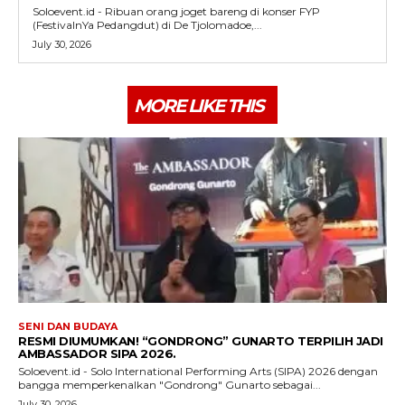
Soloevent.id - Ribuan orang joget bareng di konser FYP
(FestivalnYa Pedangdut) di De Tjolomadoe,...
July 30, 2026
MORE LIKE THIS
SENI DAN BUDAYA
RESMI DIUMUMKAN! “GONDRONG” GUNARTO TERPILIH JADI
AMBASSADOR SIPA 2026.
Soloevent.id - Solo International Performing Arts (SIPA) 2026 dengan
bangga memperkenalkan "Gondrong" Gunarto sebagai...
July 30, 2026