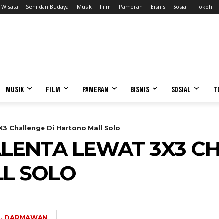
Wisata
Seni dan Budaya
Musik
Film
Pameran
Bisnis
Sosial
Tokoh
MUSIK
FILM
PAMERAN
BISNIS
SOSIAL
T
X3 Challenge Di Hartono Mall Solo
LENTA LEWAT 3X3 CH
L SOLO
K. DARMAWAN