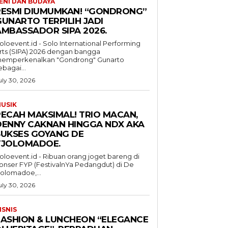
ENI DAN BUDAYA
RESMI DIUMUMKAN! “GONDRONG”
GUNARTO TERPILIH JADI
AMBASSADOR SIPA 2026.
oloevent.id - Solo International Performing
rts (SIPA) 2026 dengan bangga
emperkenalkan "Gondrong" Gunarto
ebagai...
uly 30, 2026
USIK
PECAH MAKSIMAL! TRIO MACAN,
DENNY CAKNAN HINGGA NDX AKA
SUKSES GOYANG DE
TJOLOMADOE.
oloevent.id - Ribuan orang joget bareng di
onser FYP (FestivalnYa Pedangdut) di De
jolomadoe,...
uly 30, 2026
ISNIS
FASHION & LUNCHEON “ELEGANCE