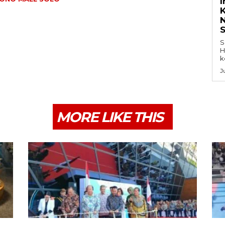
K
S
H
k
J
MORE LIKE THIS