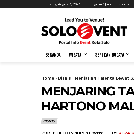
Thursday, August 6, 2026
Sign in / Join
Beranda
BERANDA
WISATA
SENI DAN BUDAYA
Home
Bisnis
Menjaring Talenta Lewat 3
MENJARING TA
HARTONO MAL
BISNIS
PUBLISHED ON
BY
REZA 
JULY 31, 2017