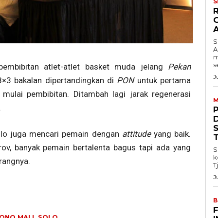
S
S
A
m
s
pembibitan atlet-atlet basket muda jelang
Pekan
J
3×3 bakalan dipertandingkan di
PON
untuk pertama
 mulai pembibitan. Ditambah lagi jarak regenerasi
M
.
olo juga mencari pemain dengan
attitude
yang baik.
ov, banyak pemain bertalenta bagus tapi ada yang
S
k
erangnya.
T
J
B
ONO MALL SOLO