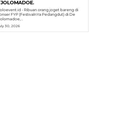
TJOLOMADOE.
oloevent.id - Ribuan orang joget bareng di
onser FYP (FestivalnYa Pedangdut) di De
jolomadoe,...
uly 30, 2026