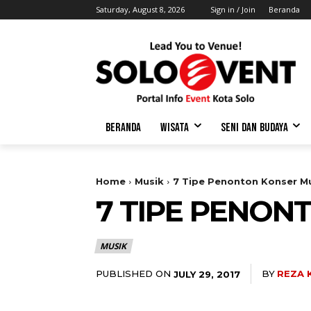
Saturday, August 8, 2026
Sign in / Join
Beranda
BERANDA
WISATA
SENI DAN BUDAYA
Home
Musik
7 Tipe Penonton Konser M
7 TIPE PENON
MUSIK
PUBLISHED ON
BY
REZA 
JULY 29, 2017