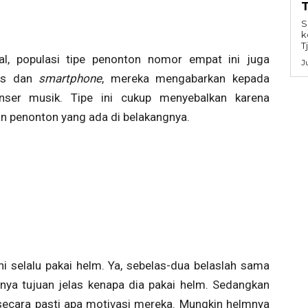
S
k
T
al, populasi tipe penonton nomor empat ini juga
J
sis dan
smartphone
, mereka mengabarkan kepada
nser musik. Tipe ini cukup menyebalkan karena
 penonton yang ada di belakangnya.
ni selalu pakai helm. Ya, sebelas-dua belaslah sama
unya tujuan jelas kenapa dia pakai helm. Sedangkan
secara pasti apa motivasi mereka. Mungkin helmnya