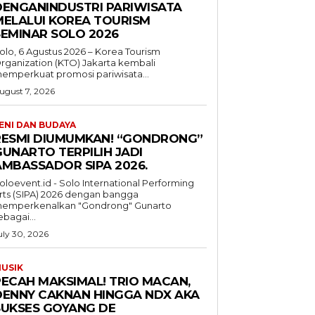
DENGANINDUSTRI PARIWISATA
MELALUI KOREA TOURISM
SEMINAR SOLO 2026
olo, 6 Agustus 2026 – Korea Tourism
rganization (KTO) Jakarta kembali
emperkuat promosi pariwisata...
ugust 7, 2026
ENI DAN BUDAYA
RESMI DIUMUMKAN! “GONDRONG”
GUNARTO TERPILIH JADI
AMBASSADOR SIPA 2026.
oloevent.id - Solo International Performing
rts (SIPA) 2026 dengan bangga
emperkenalkan "Gondrong" Gunarto
ebagai...
uly 30, 2026
USIK
PECAH MAKSIMAL! TRIO MACAN,
DENNY CAKNAN HINGGA NDX AKA
SUKSES GOYANG DE