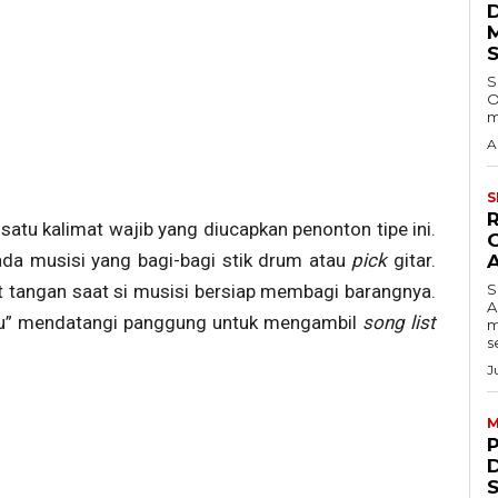
S
O
m
A
S
ah satu kalimat wajib yang diucapkan penonton tipe ini.
da musisi yang bagi-bagi stik drum atau
pick
gitar.
t tangan saat si musisi bersiap membagi barangnya.
S
A
uru” mendatangi panggung untuk mengambil
song list
m
s
J
M