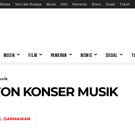
Wisata
Seni dan Budaya
Musik
Film
Pameran
Bisnis
Sosial
Tokoh
MUSIK
FILM
PAMERAN
BISNIS
SOSIAL
T
usik
TON KONSER MUSIK
K. DARMAWAN