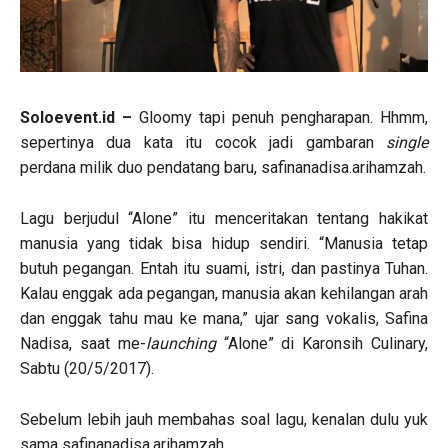
Soloevent.id –
Gloomy tapi penuh pengharapan. Hhmm,
sepertinya dua kata itu cocok jadi gambaran
single
perdana milik duo pendatang baru, safinanadisa.arihamzah.
Lagu berjudul “Alone” itu menceritakan tentang hakikat
manusia yang tidak bisa hidup sendiri. “Manusia tetap
butuh pegangan. Entah itu suami, istri, dan pastinya Tuhan.
Kalau enggak ada pegangan, manusia akan kehilangan arah
dan enggak tahu mau ke mana,” ujar sang vokalis, Safina
Nadisa, saat me-
launching
“Alone” di Karonsih Culinary,
Sabtu (20/5/2017).
Sebelum lebih jauh membahas soal lagu, kenalan dulu yuk
sama safinanadisa.arihamzah.