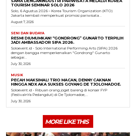
SAMA DENGANINDUSTRI PARIWISATA MELALUI KOREA
TOURISM SEMINAR SOLO 2026
Solo, 6 Agustus 2026 – Korea Tourism Organization (KTO)
Jakarta kembali memperkuat promosi pariwisata...
August 7, 2026
SENI DAN BUDAYA
RESMI DIUMUMKAN! “GONDRONG” GUNARTO TERPILIH
JADI AMBASSADOR SIPA 2026.
Soloevent.id - Solo International Performing Arts (SIPA) 2026
dengan bangga memperkenalkan "Gondrong" Gunarto
sebagai...
July 30, 2026
MUSIK
PECAH MAKSIMAL! TRIO MACAN, DENNY CAKNAN
HINGGA NDX AKA SUKSES GOYANG DE TJOLOMADOE.
Soloevent.id - Ribuan orang joget bareng di konser FYP
(FestivalnYa Pedangdut) di De Tjolomadoe,...
July 30, 2026
MORE LIKE THIS