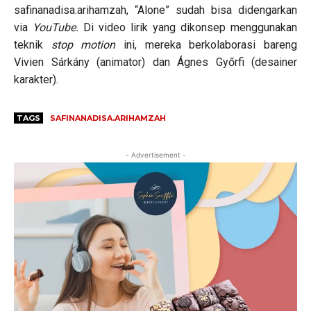
safinanadisa.arihamzah, “Alone” sudah bisa didengarkan
via
YouTube.
Di video lirik yang dikonsep menggunakan
teknik
stop motion
ini, mereka berkolaborasi bareng
Vivien Sárkány (animator) dan Ágnes Győrfi (desainer
karakter).
TAGS
SAFINANADISA.ARIHAMZAH
- Advertisement -