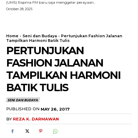
(UMS) Rapma FM baru saja menggelar perayaan...
October 28, 2025