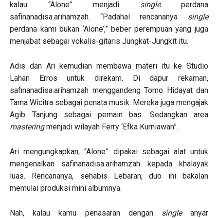
kalau “Alone” menjadi
single
perdana
safinanadisa.arihamzah. “Padahal rencananya
single
perdana kami bukan ‘Alone’,” beber perempuan yang juga
menjabat sebagai vokalis-gitaris Jungkat-Jungkit itu.
Adis dan Ari kemudian membawa materi itu ke Studio
Lahan Erros untuk direkam. Di dapur rekaman,
safinanadisa.arihamzah menggandeng Tomo Hidayat dan
Tama Wicitra sebagai penata musik. Mereka juga mengajak
Agib Tanjung sebagai pemain bas. Sedangkan area
mastering
menjadi wilayah Ferry ‘Efka Kurniawan”.
Ari mengungkapkan, “Alone” dipakai sebagai alat untuk
mengenalkan safinanadisa.arihamzah kepada khalayak
luas. Rencananya, sehabis Lebaran, duo ini bakalan
memulai produksi mini albumnya.
Nah, kalau kamu penasaran dengan
single
anyar