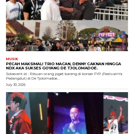
MUSIK
PECAH MAKSIMAL! TRIO MACAN, DENNY CAKNAN HINGGA
NDX AKA SUKSES GOYANG DE TJOLOMADOE.
Soloevent.id - Ribuan orang joget bareng di konser FYP (FestivalnYa
Pedangdut) di De Tjolomadoe,...
July 30, 2026