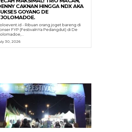
PECAH MAKSIMAL! TRIO MACAN,
DENNY CAKNAN HINGGA NDX AKA
SUKSES GOYANG DE
TJOLOMADOE.
oloevent.id - Ribuan orang joget bareng di
onser FYP (FestivalnYa Pedangdut) di De
jolomadoe,...
uly 30, 2026