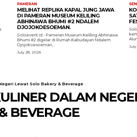
PAMERAN
SEN
MELIHAT REPLIKA KAPAL JUNG JAWA
KO
DI PAMERAN MUSEUM KELILING
SA
ABHINAWA BHUMI #2 NDALEM
FE
DJOJOKOESOEMAN.
s
Sol
kemb
Soloevent.id - Pameran Museum Keliling Abhinawa
Alun
Bhumi #2 digelar di Rumah Kabudayan Ndalem
Djojokoesoeman,...
July
July 28, 2026