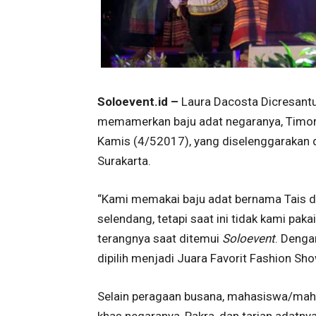
Soloevent.id –
Laura Dacosta Dicresantu 
memamerkan baju adat negaranya, Timor 
Kamis (4/52017), yang diselenggarakan d
Surakarta.
“Kami memakai baju adat bernama Tais da
selendang, tetapi saat ini tidak kami pakai
terangnya saat ditemui
Soloevent
. Denga
dipilih menjadi Juara Favorit Fashion Sho
Selain peragaan busana, mahasiswa/mah
khas negaranya, Pakra, dan tarian adatny