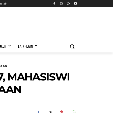
n-lain
OKOH
LAIN-LAIN
gaan
7, MAHASISWI
GAAN