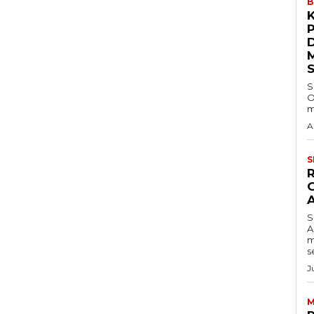
B
S
O
m
A
S
S
A
m
s
J
M