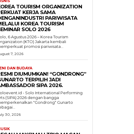
ISNIS
KOREA TOURISM ORGANIZATION
PERKUAT KERJA SAMA
DENGANINDUSTRI PARIWISATA
MELALUI KOREA TOURISM
SEMINAR SOLO 2026
olo, 6 Agustus 2026 – Korea Tourism
rganization (KTO) Jakarta kembali
emperkuat promosi pariwisata...
ugust 7, 2026
ENI DAN BUDAYA
RESMI DIUMUMKAN! “GONDRONG”
GUNARTO TERPILIH JADI
AMBASSADOR SIPA 2026.
oloevent.id - Solo International Performing
rts (SIPA) 2026 dengan bangga
emperkenalkan "Gondrong" Gunarto
ebagai...
uly 30, 2026
USIK