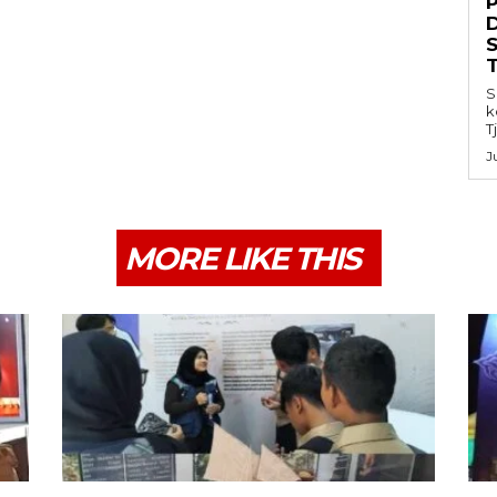
S
k
T
J
MORE LIKE THIS