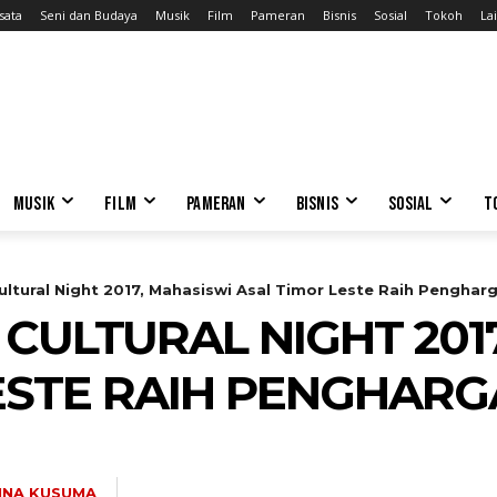
sata
Seni dan Budaya
Musik
Film
Pameran
Bisnis
Sosial
Tokoh
Lai
MUSIK
FILM
PAMERAN
BISNIS
SOSIAL
T
ultural Night 2017, Mahasiswi Asal Timor Leste Raih Penghar
 CULTURAL NIGHT 201
ESTE RAIH PENGHAR
INA KUSUMA