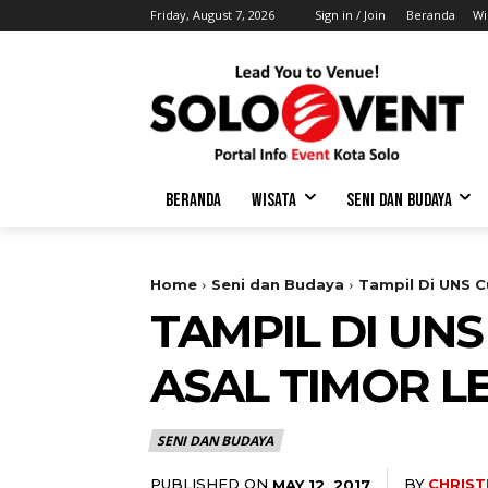
Friday, August 7, 2026
Sign in / Join
Beranda
Wi
BERANDA
WISATA
SENI DAN BUDAYA
Home
Seni dan Budaya
Tampil Di UNS C
TAMPIL DI UNS
ASAL TIMOR L
SENI DAN BUDAYA
PUBLISHED ON
BY
CHRIST
MAY 12, 2017