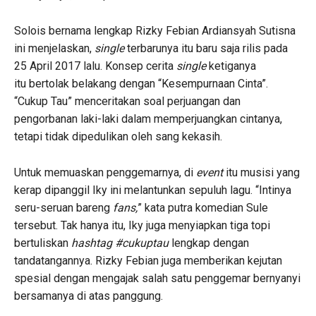
Solois bernama lengkap Rizky Febian Ardiansyah Sutisna
ini menjelaskan,
single
terbarunya itu baru saja rilis pada
25 April 2017 lalu. Konsep cerita
single
ketiganya
itu bertolak belakang dengan “Kesempurnaan Cinta”.
“Cukup Tau” menceritakan soal perjuangan dan
pengorbanan laki-laki dalam memperjuangkan cintanya,
tetapi tidak dipedulikan oleh sang kekasih.
Untuk memuaskan penggemarnya, di
event
itu musisi yang
kerap dipanggil Iky ini melantunkan sepuluh lagu. “Intinya
seru-seruan bareng
fans,
” kata putra komedian Sule
tersebut. Tak hanya itu, Iky juga menyiapkan tiga topi
bertuliskan
hashtag
#cukuptau
lengkap dengan
tandatangannya. Rizky Febian juga memberikan kejutan
spesial dengan mengajak salah satu penggemar bernyanyi
bersamanya di atas panggung.