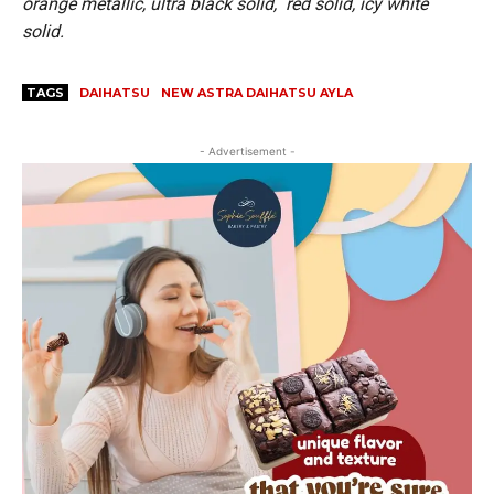
orange metallic, ultra black solid, red solid, icy white
solid.
TAGS
DAIHATSU
NEW ASTRA DAIHATSU AYLA
- Advertisement -