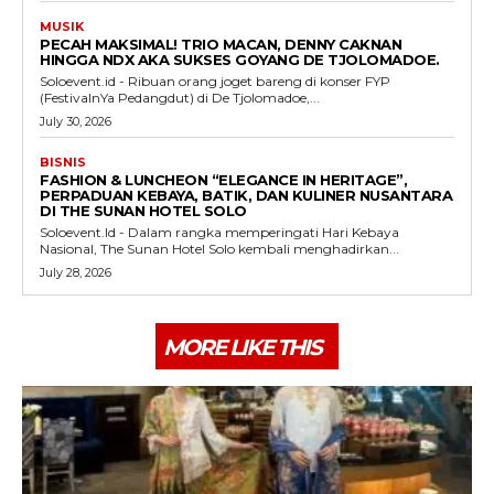
MUSIK
PECAH MAKSIMAL! TRIO MACAN, DENNY CAKNAN
HINGGA NDX AKA SUKSES GOYANG DE TJOLOMADOE.
Soloevent.id - Ribuan orang joget bareng di konser FYP
(FestivalnYa Pedangdut) di De Tjolomadoe,...
July 30, 2026
BISNIS
FASHION & LUNCHEON “ELEGANCE IN HERITAGE”,
PERPADUAN KEBAYA, BATIK, DAN KULINER NUSANTARA
DI THE SUNAN HOTEL SOLO
Soloevent.Id - Dalam rangka memperingati Hari Kebaya
Nasional, The Sunan Hotel Solo kembali menghadirkan...
July 28, 2026
MORE LIKE THIS