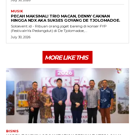
MUSIK
PECAH MAKSIMAL! TRIO MACAN, DENNY CAKNAN
HINGGA NDX AKA SUKSES GOYANG DE TJOLOMADOE.
Soloevent.id - Ribuan orang joget bareng di konser FYP
(FestivalnYa Pedangdut) di De Tjolomadoe,...
July 30, 2026
MORE LIKE THIS
BISNIS