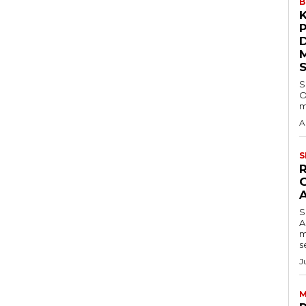
B
S
O
m
A
S
S
A
m
s
J
M