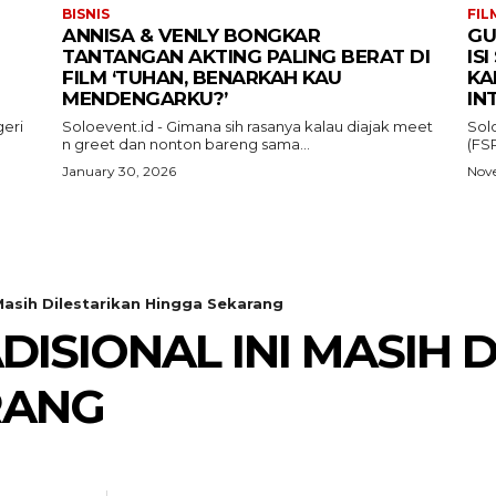
BISNIS
FIL
ANNISA & VENLY BONGKAR
GU
TANTANGAN AKTING PALING BERAT DI
IS
FILM ‘TUHAN, BENARKAH KAU
KA
MENDENGARKU?’
IN
eri
Soloevent.id - Gimana sih rasanya kalau diajak meet
Sol
n greet dan nonton bareng sama...
(FSR
January 30, 2026
Nove