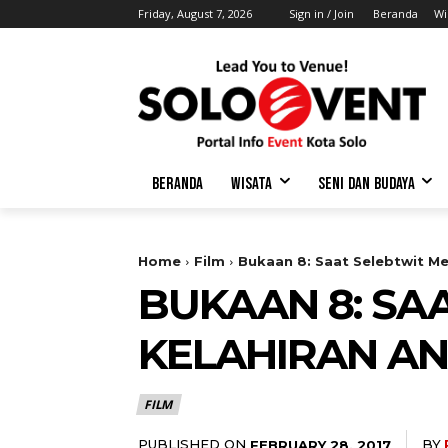
Friday, August 7, 2026
Sign in / Join
Beranda
Wi
BERANDA
WISATA
SENI DAN BUDAYA
Home
Film
Bukaan 8: Saat Selebtwit M
BUKAAN 8: SA
KELAHIRAN A
FILM
PUBLISHED ON
BY
FEBRUARY 28, 2017