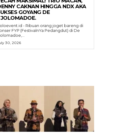
PECAH MAKSIMAL! TRIO MACAN,
DENNY CAKNAN HINGGA NDX AKA
SUKSES GOYANG DE
TJOLOMADOE.
oloevent.id - Ribuan orang joget bareng di
onser FYP (FestivalnYa Pedangdut) di De
jolomadoe,...
uly 30, 2026