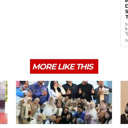
S
k
T
J
MORE LIKE THIS