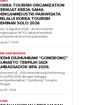
ISNIS
KOREA TOURISM ORGANIZATION
PERKUAT KERJA SAMA
DENGANINDUSTRI PARIWISATA
MELALUI KOREA TOURISM
SEMINAR SOLO 2026
olo, 6 Agustus 2026 – Korea Tourism
rganization (KTO) Jakarta kembali
emperkuat promosi pariwisata...
ugust 7, 2026
ENI DAN BUDAYA
RESMI DIUMUMKAN! “GONDRONG”
GUNARTO TERPILIH JADI
AMBASSADOR SIPA 2026.
oloevent.id - Solo International Performing
rts (SIPA) 2026 dengan bangga
emperkenalkan "Gondrong" Gunarto
ebagai...
uly 30, 2026
USIK