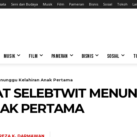
sata
Seni dan Budaya
Musik
Film
Pameran
Bisnis
Sosial
Tokoh
Lai
MUSIK
FILM
PAMERAN
BISNIS
SOSIAL
T
enunggu Kelahiran Anak Pertama
AT SELEBTWIT MENU
NAK PERTAMA
REZA K. DARMAWAN