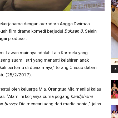
 bekerjasama dengan sutradara Angga Dwimas
buah film drama komedi berjudul
Bukaan 8.
Selain
agai produser
.
am. Lawan mainnya adalah Lala Karmela yang
sang suami istri yang menanti kelahiran anak
ali bertemu di dunia maya,” terang Chicco dalam
AR
btu (25/2/2017).
estui oleh keluarga Mia. Orangtua Mia menilai kalau
as. “Alam ini kerjanya cuma pegang
handphone
an
buzzer.
Dia mencari uang dari media sosial,” jelas