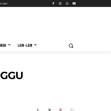
n-lain
OKOH
LAIN-LAIN
NGGU