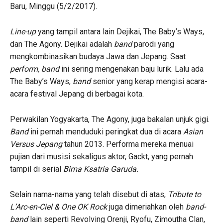
Baru, Minggu (5/2/2017).
Line-up
yang tampil antara lain Dejikai, The Baby’s Ways,
dan The Agony. Dejikai adalah
band
parodi yang
mengkombinasikan budaya Jawa dan Jepang. Saat
perform, band
ini sering mengenakan baju lurik. Lalu ada
The Baby’s Ways,
band
senior yang kerap mengisi acara-
acara festival Jepang di berbagai kota.
Perwakilan Yogyakarta, The Agony, juga bakalan unjuk gigi.
Band
ini pernah menduduki peringkat dua di acara
Asian
Versus Jepang
tahun 2013. Performa mereka menuai
pujian dari musisi sekaligus aktor, Gackt, yang pernah
tampil di serial
Bima Ksatria Garuda.
Selain nama-nama yang telah disebut di atas,
Tribute to
L’Arc-en-Ciel & One OK Rock
juga dimeriahkan oleh
band-
band
lain seperti Revolving Orenji, Ryofu, Zimoutha Clan,