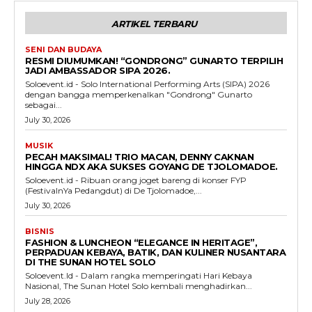
ARTIKEL TERBARU
SENI DAN BUDAYA
RESMI DIUMUMKAN! “GONDRONG” GUNARTO TERPILIH
JADI AMBASSADOR SIPA 2026.
Soloevent.id - Solo International Performing Arts (SIPA) 2026
dengan bangga memperkenalkan "Gondrong" Gunarto
sebagai...
July 30, 2026
MUSIK
PECAH MAKSIMAL! TRIO MACAN, DENNY CAKNAN
HINGGA NDX AKA SUKSES GOYANG DE TJOLOMADOE.
Soloevent.id - Ribuan orang joget bareng di konser FYP
(FestivalnYa Pedangdut) di De Tjolomadoe,...
July 30, 2026
BISNIS
FASHION & LUNCHEON “ELEGANCE IN HERITAGE”,
PERPADUAN KEBAYA, BATIK, DAN KULINER NUSANTARA
DI THE SUNAN HOTEL SOLO
Soloevent.Id - Dalam rangka memperingati Hari Kebaya
Nasional, The Sunan Hotel Solo kembali menghadirkan...
July 28, 2026