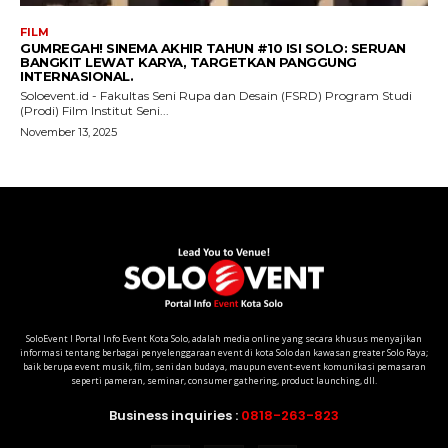
SoloEvent I Portal Info Event Kota Solo, adalah media online yang secara khusus menyajikan
informasi tentang berbagai penyelenggaraan event di kota Solo dan kawasan greater Solo Raya;
baik berupa event musik, film, seni dan budaya, maupun event-event komunikasi pemasaran
seperti pameran, seminar, consumer gathering, product launching, dll.
Business inquiries :
0818-263-823