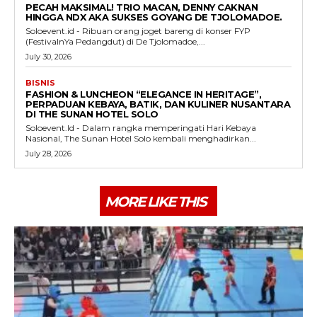
PECAH MAKSIMAL! TRIO MACAN, DENNY CAKNAN
HINGGA NDX AKA SUKSES GOYANG DE TJOLOMADOE.
Soloevent.id - Ribuan orang joget bareng di konser FYP
(FestivalnYa Pedangdut) di De Tjolomadoe,...
July 30, 2026
BISNIS
FASHION & LUNCHEON “ELEGANCE IN HERITAGE”,
PERPADUAN KEBAYA, BATIK, DAN KULINER NUSANTARA
DI THE SUNAN HOTEL SOLO
Soloevent.Id - Dalam rangka memperingati Hari Kebaya
Nasional, The Sunan Hotel Solo kembali menghadirkan...
July 28, 2026
MORE LIKE THIS