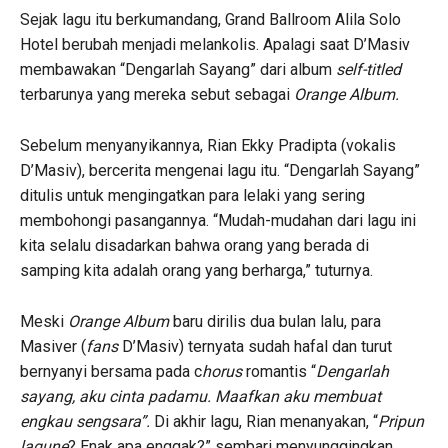
Sejak lagu itu berkumandang, Grand Ballroom Alila Solo
Hotel berubah menjadi melankolis. Apalagi saat D’Masiv
membawakan “Dengarlah Sayang” dari album
self-titled
terbarunya yang mereka sebut sebagai
Orange Album.
Sebelum menyanyikannya, Rian Ekky Pradipta (vokalis
D’Masiv), bercerita mengenai lagu itu. “Dengarlah Sayang”
ditulis untuk mengingatkan para lelaki yang sering
membohongi pasangannya. “Mudah-mudahan dari lagu ini
kita selalu disadarkan bahwa orang yang berada di
samping kita adalah orang yang berharga,” tuturnya.
Meski
Orange Album
baru dirilis dua bulan lalu, para
Masiver (
fans
D’Masiv) ternyata sudah hafal dan turut
bernyanyi bersama pada c
horus
romantis “
Dengarlah
sayang, aku cinta padamu. Maafkan aku membuat
engkau sengsara”.
Di akhir lagu, Rian menanyakan, “
Pripun
lagune
? Enak apa enggak?” sembari menyunggingkan