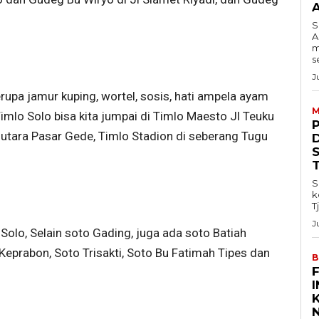
S
A
m
s
J
upa jamur kuping, wortel, sosis, hati ampela ayam
M
imlo Solo bisa kita jumpai di Timlo Maesto Jl Teuku
 utara Pasar Gede, Timlo Stadion di seberang Tugu
S
k
T
J
lo, Selain soto Gading, juga ada soto Batiah
 Keprabon, Soto Trisakti, Soto Bu Fatimah Tipes dan
B
K