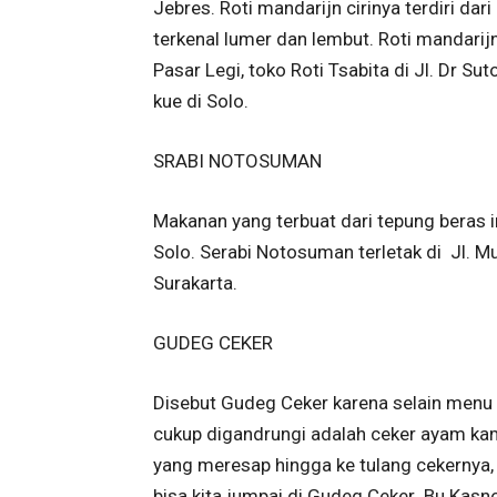
Jebres. Roti mandarijn cirinya terdiri dar
terkenal lumer dan lembut. Roti mandarijn
Pasar Legi, toko Roti Tsabita di Jl. Dr Su
kue di Solo.
SRABI NOTOSUMAN
Makanan yang terbuat dari tepung beras 
Solo. Serabi Notosuman terletak di Jl. M
Surakarta.
GUDEG CEKER
Disebut Gudeg Ceker karena selain menu
cukup digandrungi adalah ceker ayam k
yang meresap hingga ke tulang cekernya
bisa kita jumpai di Gudeg Ceker Bu Kasn