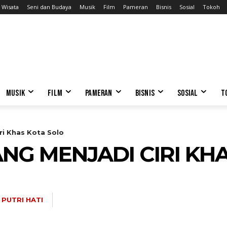
Wisata
Seni dan Budaya
Musik
Film
Pameran
Bisnis
Sosial
Tokoh
MUSIK
FILM
PAMERAN
BISNIS
SOSIAL
T
ri Khas Kota Solo
NG MENJADI CIRI KH
PUTRI HATI