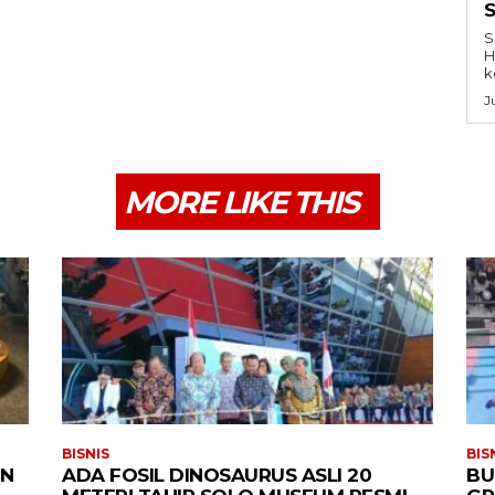
S
H
k
J
MORE LIKE THIS
BISNIS
BIS
IN
ADA FOSIL DINOSAURUS ASLI 20
BU