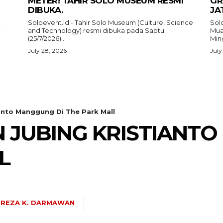
METER! TAHIR SOLO MUSEUM RESMI
GR
DIBUKA.
JA
Soloevent.id - Tahir Solo Museum (Culture, Science
Solo
and Technology) resmi dibuka pada Sabtu
Mua
i
(25/7/2026)...
Ming
July 28, 2026
July