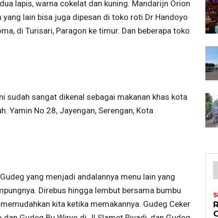
i dua lapis, warna cokelat dan kuning. Mandarijn Orion
 yang lain bisa juga dipesan di toko roti Dr Handoyo
toma, di Turisari, Paragon ke timur. Dan beberapa toko
ini sudah sangat dikenal sebagai makanan khas kota
uh. Yamin No.28, Jayengan, Serengan, Kota
 Gudeg yang menjadi andalannya menu lain yang
ampungnya. Direbus hingga lembut bersama bumbu
S
, memudahkan kita ketika memakannya. Gudeg Ceker
o dan Gudeg Bu Wiryo di Jl Slamet Riyadi, dan Gudeg