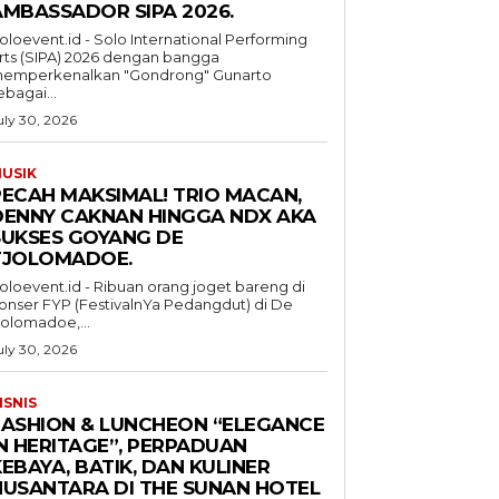
AMBASSADOR SIPA 2026.
oloevent.id - Solo International Performing
rts (SIPA) 2026 dengan bangga
emperkenalkan "Gondrong" Gunarto
ebagai...
uly 30, 2026
USIK
PECAH MAKSIMAL! TRIO MACAN,
DENNY CAKNAN HINGGA NDX AKA
SUKSES GOYANG DE
TJOLOMADOE.
oloevent.id - Ribuan orang joget bareng di
onser FYP (FestivalnYa Pedangdut) di De
jolomadoe,...
uly 30, 2026
ISNIS
FASHION & LUNCHEON “ELEGANCE
IN HERITAGE”, PERPADUAN
EBAYA, BATIK, DAN KULINER
NUSANTARA DI THE SUNAN HOTEL