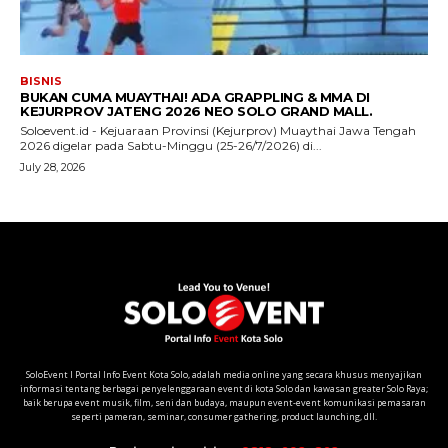
SoloEvent I Portal Info Event Kota Solo, adalah media online yang secara khusus menyajikan
informasi tentang berbagai penyelenggaraan event di kota Solo dan kawasan greater Solo Raya;
baik berupa event musik, film, seni dan budaya, maupun event-event komunikasi pemasaran
seperti pameran, seminar, consumer gathering, product launching, dll.