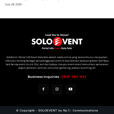
SoloEvent I Portal Info Event Kota Solo, adalah media online yang secara khusus menyajikan
informasi tentang berbagai penyelenggaraan event di kota Solo dan kawasan greater Solo Raya;
baik berupa event musik, film, seni dan budaya, maupun event-event komunikasi pemasaran
seperti pameran, seminar, consumer gathering, product launching, dll.
Business inquiries :
0818-263-823
© Copyright - SOLOEVENT by Rp.7,- Communications