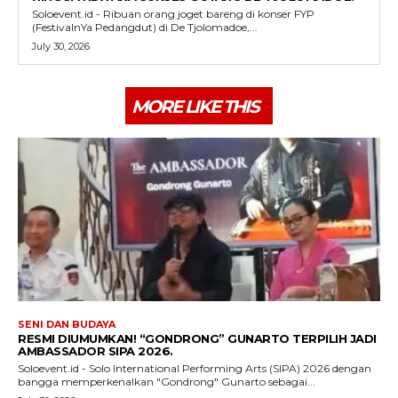
Soloevent.id - Ribuan orang joget bareng di konser FYP
(FestivalnYa Pedangdut) di De Tjolomadoe,...
July 30, 2026
MORE LIKE THIS
SENI DAN BUDAYA
RESMI DIUMUMKAN! “GONDRONG” GUNARTO TERPILIH JADI
AMBASSADOR SIPA 2026.
Soloevent.id - Solo International Performing Arts (SIPA) 2026 dengan
bangga memperkenalkan "Gondrong" Gunarto sebagai...