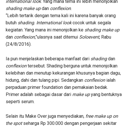
international look
. Yang mana tema ini lebih menonjolkan
shading make up
dan
conflexion
.
“Lebih tertarik dengan tema kali ini karena banyak orang
butuh
shading. International look
cocok untuk segala
kegiatan. Yang mana ini menonjolkan ke
shading make up
dan
conflexion
,”ulasnya saat ditemui
Soloevent
, Rabu
(24/8/2016).
Ia pun menjelaskan beberapa manfaat dari
shading
dan
conflexion
tersebut. Shading berguna untuk menonjolkan
kelebihan dan menutup kekurangan khusunya bagian dagu,
hidung, dahi dan tulang pipi. Sedangkan
conflexion
ialah
perpaduan primer foundation dan pemakaian bedak.
Primer adalah sebagai dasar dari
make up
yang bentuknya
seperti serum.
Selain itu Make Over juga menyediakan,
free make up on
the spot
seharga Rp 300.000 dengan pengerjaan sekitar