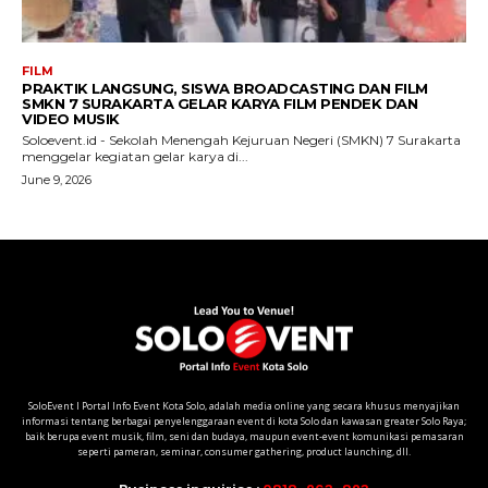
SoloEvent I Portal Info Event Kota Solo, adalah media online yang secara khusus menyajikan
informasi tentang berbagai penyelenggaraan event di kota Solo dan kawasan greater Solo Raya;
baik berupa event musik, film, seni dan budaya, maupun event-event komunikasi pemasaran
seperti pameran, seminar, consumer gathering, product launching, dll.