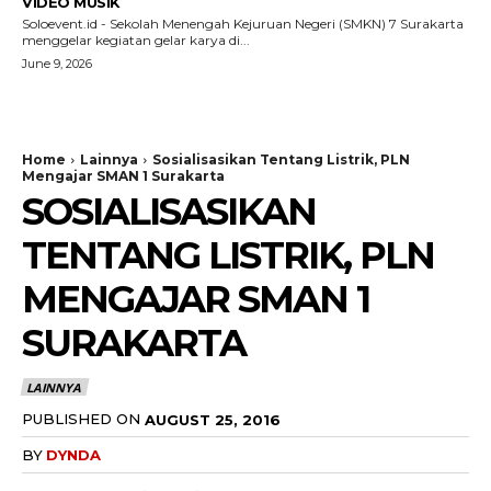
VIDEO MUSIK
Soloevent.id - Sekolah Menengah Kejuruan Negeri (SMKN) 7 Surakarta
menggelar kegiatan gelar karya di...
June 9, 2026