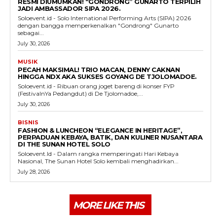
RESMI DIUMUMKAN! “GONDRONG” GUNARTO TERPILIH
JADI AMBASSADOR SIPA 2026.
Soloevent.id - Solo International Performing Arts (SIPA) 2026
dengan bangga memperkenalkan "Gondrong" Gunarto
sebagai...
July 30, 2026
MUSIK
PECAH MAKSIMAL! TRIO MACAN, DENNY CAKNAN
HINGGA NDX AKA SUKSES GOYANG DE TJOLOMADOE.
Soloevent.id - Ribuan orang joget bareng di konser FYP
(FestivalnYa Pedangdut) di De Tjolomadoe,...
July 30, 2026
BISNIS
FASHION & LUNCHEON “ELEGANCE IN HERITAGE”,
PERPADUAN KEBAYA, BATIK, DAN KULINER NUSANTARA
DI THE SUNAN HOTEL SOLO
Soloevent.Id - Dalam rangka memperingati Hari Kebaya
Nasional, The Sunan Hotel Solo kembali menghadirkan...
July 28, 2026
MORE LIKE THIS