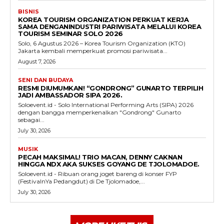
BISNIS
KOREA TOURISM ORGANIZATION PERKUAT KERJA
SAMA DENGANINDUSTRI PARIWISATA MELALUI KOREA
TOURISM SEMINAR SOLO 2026
Solo, 6 Agustus 2026 – Korea Tourism Organization (KTO)
Jakarta kembali memperkuat promosi pariwisata...
August 7, 2026
SENI DAN BUDAYA
RESMI DIUMUMKAN! “GONDRONG” GUNARTO TERPILIH
JADI AMBASSADOR SIPA 2026.
Soloevent.id - Solo International Performing Arts (SIPA) 2026
dengan bangga memperkenalkan "Gondrong" Gunarto
sebagai...
July 30, 2026
MUSIK
PECAH MAKSIMAL! TRIO MACAN, DENNY CAKNAN
HINGGA NDX AKA SUKSES GOYANG DE TJOLOMADOE.
Soloevent.id - Ribuan orang joget bareng di konser FYP
(FestivalnYa Pedangdut) di De Tjolomadoe,...
July 30, 2026