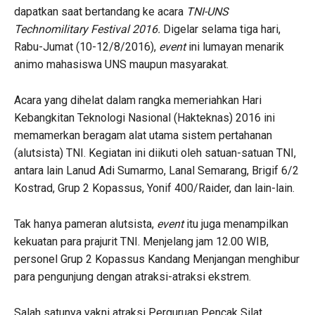
dapatkan saat bertandang ke acara
TNI-UNS
Technomilitary Festival 2016.
Digelar selama tiga hari,
Rabu-Jumat (10-12/8/2016),
event
ini lumayan menarik
animo mahasiswa UNS maupun masyarakat.
Acara yang dihelat dalam rangka memeriahkan Hari
Kebangkitan Teknologi Nasional (Hakteknas) 2016 ini
memamerkan beragam alat utama sistem pertahanan
(alutsista) TNI. Kegiatan ini diikuti oleh satuan-satuan TNI,
antara lain Lanud Adi Sumarmo, Lanal Semarang, Brigif 6/2
Kostrad, Grup 2 Kopassus, Yonif 400/Raider, dan lain-lain.
Tak hanya pameran alutsista,
event
itu juga menampilkan
kekuatan para prajurit TNI. Menjelang jam 12.00 WIB,
personel Grup 2 Kopassus Kandang Menjangan menghibur
para pengunjung dengan atraksi-atraksi ekstrem.
Salah satunya yakni atraksi Perguruan Pencak Silat