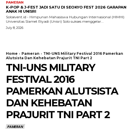
PAMERAN
K-POP & J-FEST JADI SATU DI SEOKYO FEST 2026 GARAPAN
ANAK HI UNISRI
Soloevent.id - Himpunan Mahasiswa Hubungan Internasional (HIMHI)
Universitas Slamet Riyadi (Unisri) Solo sukses menggelar...
July 8, 2026