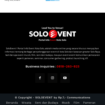
SoloEvent I Portal Info Event Kota Solo, adalah media online yang secara khusus menyajikan
informasi tentang berbagai penyelenggaraan event di kota Solo dan kawasan greater Solo Raya;
baik berupa event musik, film, seni dan budaya, maupun event-event komunikasi pemasaran
seperti pameran, seminar, consumer gathering, product launching, dll.
Business inquiries :
0818-263-823
© Copyright - SOLOEVENT by Rp.7,- Communications
Beranda
Wisata
Seni dan Budaya
Musik
Film
Pameran