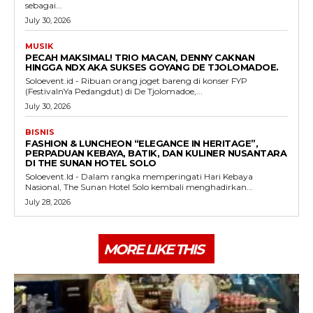
sebagai...
July 30, 2026
MUSIK
PECAH MAKSIMAL! TRIO MACAN, DENNY CAKNAN
HINGGA NDX AKA SUKSES GOYANG DE TJOLOMADOE.
Soloevent.id - Ribuan orang joget bareng di konser FYP
(FestivalnYa Pedangdut) di De Tjolomadoe,...
July 30, 2026
BISNIS
FASHION & LUNCHEON “ELEGANCE IN HERITAGE”,
PERPADUAN KEBAYA, BATIK, DAN KULINER NUSANTARA
DI THE SUNAN HOTEL SOLO
Soloevent.Id - Dalam rangka memperingati Hari Kebaya
Nasional, The Sunan Hotel Solo kembali menghadirkan...
July 28, 2026
MORE LIKE THIS