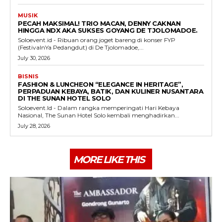
MUSIK
PECAH MAKSIMAL! TRIO MACAN, DENNY CAKNAN
HINGGA NDX AKA SUKSES GOYANG DE TJOLOMADOE.
Soloevent.id - Ribuan orang joget bareng di konser FYP
(FestivalnYa Pedangdut) di De Tjolomadoe,...
July 30, 2026
BISNIS
FASHION & LUNCHEON “ELEGANCE IN HERITAGE”,
PERPADUAN KEBAYA, BATIK, DAN KULINER NUSANTARA
DI THE SUNAN HOTEL SOLO
Soloevent.Id - Dalam rangka memperingati Hari Kebaya
Nasional, The Sunan Hotel Solo kembali menghadirkan...
July 28, 2026
MORE LIKE THIS