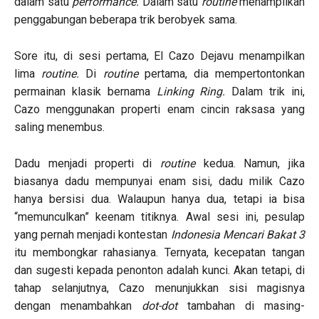
dalam satu
performance.
Dalam satu
routine
menampilkan
penggabungan beberapa trik berobyek sama.
Sore itu, di sesi pertama, El Cazo Dejavu menampilkan
lima
routine.
Di
routine
pertama, dia mempertontonkan
permainan klasik bernama
Linking Ring.
Dalam trik ini,
Cazo menggunakan properti enam cincin raksasa yang
saling menembus.
Dadu menjadi properti di
routine
kedua. Namun, jika
biasanya dadu mempunyai enam sisi, dadu milik Cazo
hanya bersisi dua. Walaupun hanya dua, tetapi ia bisa
“memunculkan” keenam titiknya. Awal sesi ini, pesulap
yang pernah menjadi kontestan
Indonesia Mencari Bakat 3
itu membongkar rahasianya. Ternyata, kecepatan tangan
dan sugesti kepada penonton adalah kunci. Akan tetapi, di
tahap selanjutnya, Cazo menunjukkan sisi magisnya
dengan menambahkan
dot-dot
tambahan di masing-