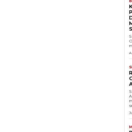
B
S
O
m
A
S
S
A
m
s
J
M