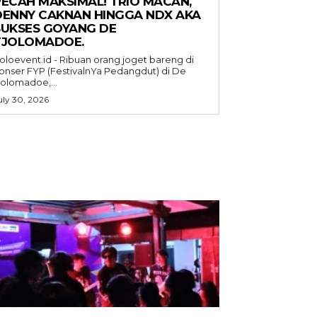
PECAH MAKSIMAL! TRIO MACAN,
DENNY CAKNAN HINGGA NDX AKA
SUKSES GOYANG DE
TJOLOMADOE.
oloevent.id - Ribuan orang joget bareng di
onser FYP (FestivalnYa Pedangdut) di De
jolomadoe,...
uly 30, 2026