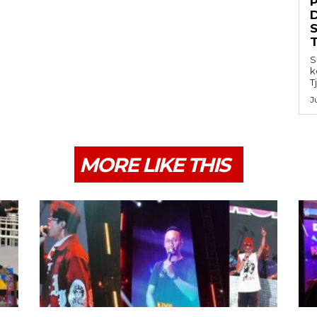
S
k
T
J
MORE LIKE THIS