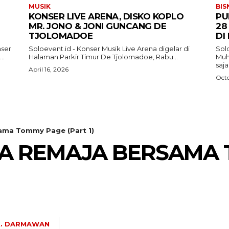
MUSIK
BIS
KONSER LIVE ARENA, DISKO KOPLO
PU
MR. JONO & JONI GUNCANG DE
28
TJOLOMADOE
DI
nser
Soloevent.id - Konser Musik Live Arena digelar di
Solo
..
Halaman Parkir Timur De Tjolomadoe, Rabu...
Muh
saj
April 16, 2026
Octo