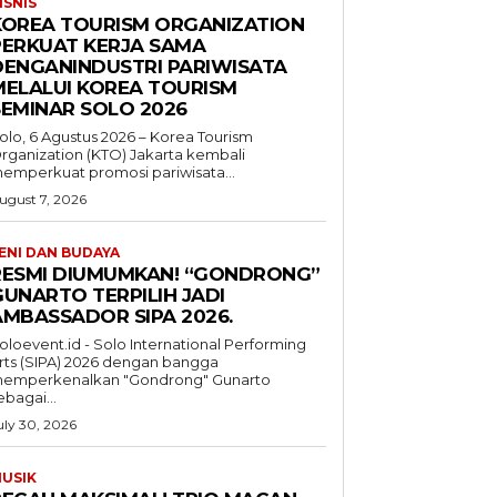
ISNIS
KOREA TOURISM ORGANIZATION
PERKUAT KERJA SAMA
DENGANINDUSTRI PARIWISATA
MELALUI KOREA TOURISM
SEMINAR SOLO 2026
olo, 6 Agustus 2026 – Korea Tourism
rganization (KTO) Jakarta kembali
emperkuat promosi pariwisata...
ugust 7, 2026
ENI DAN BUDAYA
RESMI DIUMUMKAN! “GONDRONG”
GUNARTO TERPILIH JADI
AMBASSADOR SIPA 2026.
oloevent.id - Solo International Performing
rts (SIPA) 2026 dengan bangga
emperkenalkan "Gondrong" Gunarto
ebagai...
uly 30, 2026
USIK