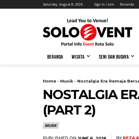
Saturday, August 8, 2026
Sign in / Join
Beranda
BERANDA
WISATA
SENI DAN BUDAYA
Home
Musik
Nostalgia Era Remaja Ber
NOSTALGIA E
(PART 2)
MUSIK
PUBLISHED ON
BY
REZA 
JUNE 6, 2016