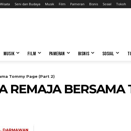
Wisata
Seni dan Budaya
Musik
Film
Pameran
Bisnis
Sosial
Tokoh
MUSIK
FILM
PAMERAN
BISNIS
SOSIAL
T
sama Tommy Page (Part 2)
RA REMAJA BERSAMA
K. DARMAWAN