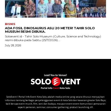
SoloEvent I Portal Info Event Kota Solo, adalah media online yang secara khusus menyajikan
informasi tentang berbagai penyelenggaraan event di kota Solo dan kawasan greater Solo Raya;
baik berupa event musik, film, seni dan budaya, maupun event-event komunikasi pemasaran
seperti pameran, seminar, consumer gathering, product launching, dll.